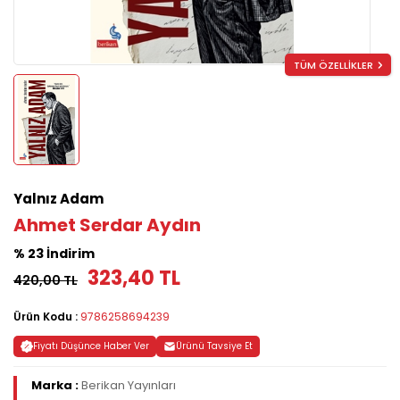
TÜM ÖZELLİKLER
Yalnız Adam
Ahmet Serdar Aydın
% 23 İndirim
323,40 TL
420,00 TL
Ürün Kodu :
9786258694239
Fiyatı Düşünce Haber Ver
Ürünü Tavsiye Et
Marka :
Berikan Yayınları