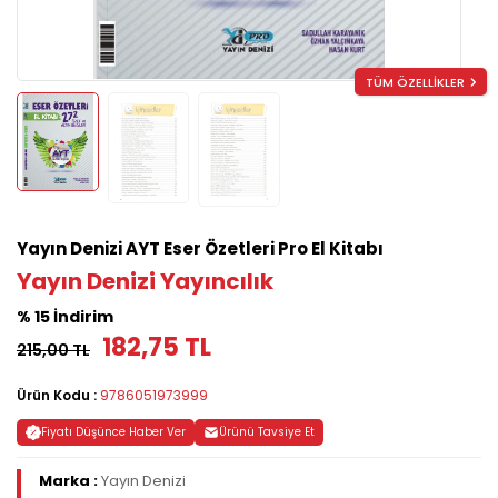
TÜM ÖZELLİKLER
Yayın Denizi AYT Eser Özetleri Pro El Kitabı
Yayın Denizi Yayıncılık
% 15 İndirim
182,75 TL
215,00 TL
Ürün Kodu :
9786051973999
Fiyatı Düşünce Haber Ver
Ürünü Tavsiye Et
Marka :
Yayın Denizi