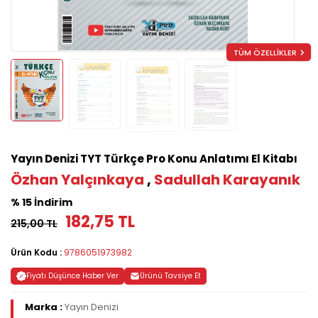
TÜM ÖZELLİKLER
Yayın Denizi TYT Türkçe Pro Konu Anlatımı El Kitabı
Özhan Yalçınkaya
,
Sadullah Karayanık
% 15 İndirim
182,75 TL
215,00 TL
Ürün Kodu :
9786051973982
Fiyatı Düşünce Haber Ver
Ürünü Tavsiye Et
Marka :
Yayın Denizi