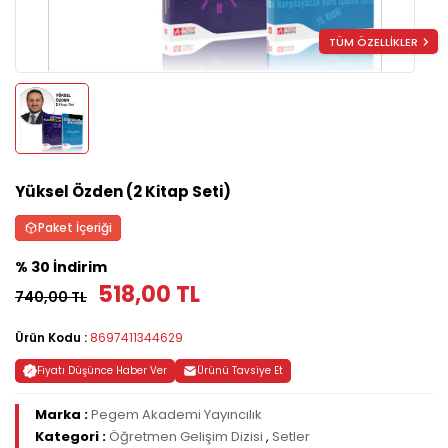
TÜM ÖZELLİKLER
Yüksel Özden (2 Kitap Seti)
Paket İçeriği
% 30 İndirim
518,00 TL
740,00 TL
Ürün Kodu :
8697411344629
Fiyatı Düşünce Haber Ver
Ürünü Tavsiye Et
Marka :
Pegem Akademi Yayıncılık
Kategori :
Öğretmen Gelişim Dizisi
,
Setler