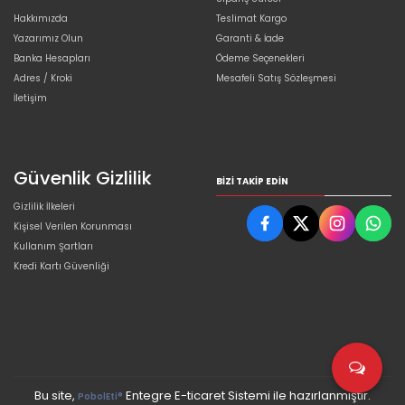
Hakkımızda
Teslimat Kargo
Yazarımız Olun
Garanti & İade
Banka Hesapları
Ödeme Seçenekleri
Adres / Kroki
Mesafeli Satış Sözleşmesi
İletişim
Güvenlik Gizlilik
BIZI TAKIP EDIN
Gizlilik İlkeleri
Kişisel Verilen Korunması
Kullanım Şartları
Kredi Kartı Güvenliği
Bu site,
Entegre E-ticaret Sistemi ile hazırlanmıştır.
PobolEti®