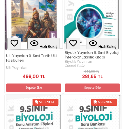
Hızlı Bakış
Hızlı Bakış
Biyotik Yayınları 9. Sınıf Biyoloji
Ulti Yayınları 9. Sınıf Tarih Ulti
İnteraktif Etkinlik Kitabı
Fasikülleri
Biyotik Yayınları
Canset Yıldız
Ulti Yayınları
449,00 TL
499,00 TL
381,65 TL
Sepete Ekle
Sepete Ekle
%15 İNDIRIM
%15 İNDIRIM