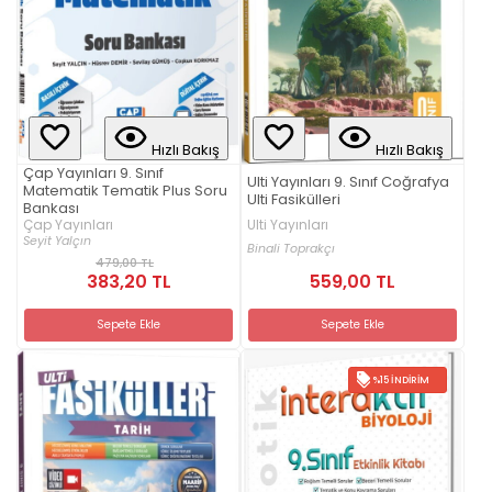
Hızlı Bakış
Hızlı Bakış
Çap Yayınları 9. Sınıf
Ulti Yayınları 9. Sınıf Coğrafya
Matematik Tematik Plus Soru
Ulti Fasikülleri
Bankası
Ulti Yayınları
Çap Yayınları
Seyit Yalçın
Binali Toprakçı
479,00 TL
383,20 TL
559,00 TL
Sepete Ekle
Sepete Ekle
%15 İNDIRIM