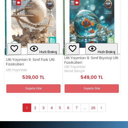
Hızlı Bakış
Hızlı Bakış
Ulti Yayınları 9. Sınıf Biyoloji Ulti
Ulti Yayınları 9. Sınıf Fizik Ulti
Fasikülleri
Fasikülleri
Ulti Yayınları
Ulti Yayınları
Murat Sarıışık
539,00 TL
549,00 TL
Sepete Ekle
Sepete Ekle
1
2
3
4
5
6
7
...
26
>