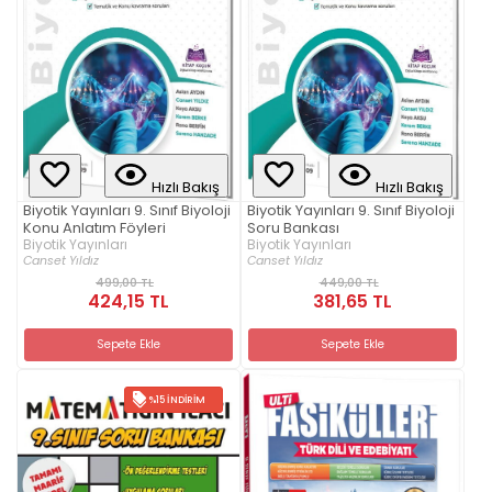
Hızlı Bakış
Hızlı Bakış
Biyotik Yayınları 9. Sınıf Biyoloji
Biyotik Yayınları 9. Sınıf Biyoloji
Konu Anlatım Föyleri
Soru Bankası
Biyotik Yayınları
Biyotik Yayınları
Canset Yıldız
Canset Yıldız
499,00 TL
449,00 TL
424,15 TL
381,65 TL
Sepete Ekle
Sepete Ekle
%15 İNDIRIM