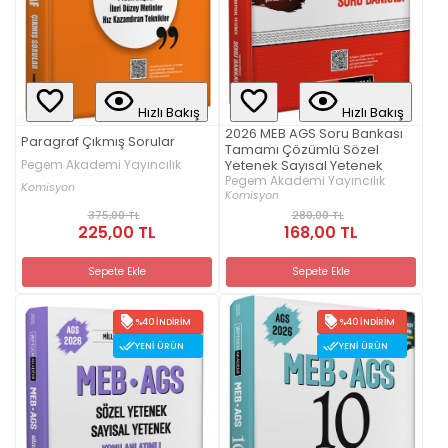
Hızlı Bakış
Hızlı Bakış
2026 MEB AGS Soru Bankası
Paragraf Çıkmış Sorular
Tamamı Çözümlü Sözel
Pegem Akademi Yayıncılık
Yetenek Sayısal Yetenek
Pegem Akademi Yayıncılık
Komisyon
Komisyon
375,00 TL
280,00 TL
225,00 TL
168,00 TL
Sepete Ekle
Sepete Ekle
%40 İNDIRIM
%40 İNDIRIM
YENI ÜRÜN
YENI ÜRÜN