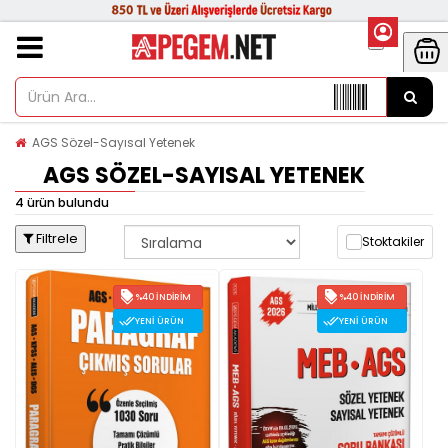
AGS Sözel-Sayısal Yetenek
AGS SÖZEL-SAYISAL YETENEK
4 ürün bulundu
Filtrele
Stoktakiler
%40 İNDIRIM
%40 İNDIRIM
YENI ÜRÜN
YENI ÜRÜN