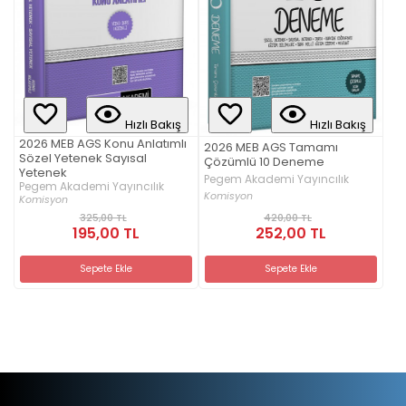
Hızlı Bakış
Hızlı Bakış
2026 MEB AGS Konu Anlatımlı
2026 MEB AGS Tamamı
Sözel Yetenek Sayısal
Çözümlü 10 Deneme
Yetenek
Pegem Akademi Yayıncılık
Pegem Akademi Yayıncılık
Komisyon
Komisyon
325,00 TL
420,00 TL
195,00 TL
252,00 TL
Sepete Ekle
Sepete Ekle