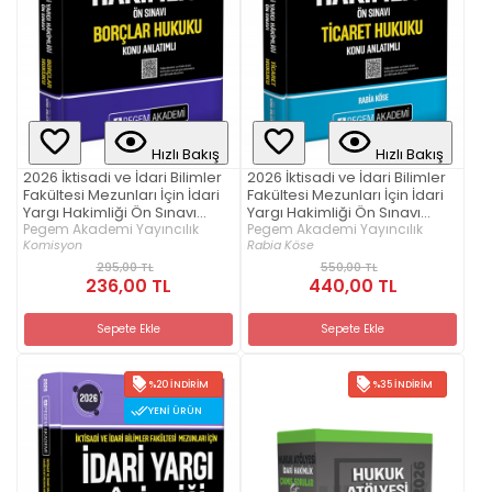
Hızlı Bakış
Hızlı Bakış
2026 İktisadi ve İdari Bilimler
2026 İktisadi ve İdari Bilimler
Fakültesi Mezunları İçin İdari
Fakültesi Mezunları İçin İdari
Yargı Hakimliği Ön Sınavı
Yargı Hakimliği Ön Sınavı
Borçlar Hukuku Konu Anlatımlı
Pegem Akademi Yayıncılık
Ticaret Hukuku Konu Anlatımlı
Pegem Akademi Yayıncılık
Komisyon
Rabia Köse
295,00 TL
550,00 TL
236,00 TL
440,00 TL
Sepete Ekle
Sepete Ekle
%20 İNDIRIM
%35 İNDIRIM
YENI ÜRÜN