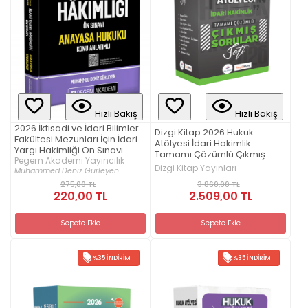
Hızlı Bakış
Hızlı Bakış
2026 İktisadi ve İdari Bilimler
Dizgi Kitap 2026 Hukuk
Fakültesi Mezunları İçin İdari
Atölyesi İdari Hakimlik
Yargı Hakimliği Ön Sınavı
Tamamı Çözümlü Çıkmış
Anayasa Hukuku Konu
Pegem Akademi Yayıncılık
Sorular Seti 2. Baskı
Dizgi Kitap Yayınları
Muhammed Deniz Gürleyen
Anlatımlı
3.860,00 TL
275,00 TL
2.509,00 TL
220,00 TL
Sepete Ekle
Sepete Ekle
%35 İNDIRIM
%35 İNDIRIM