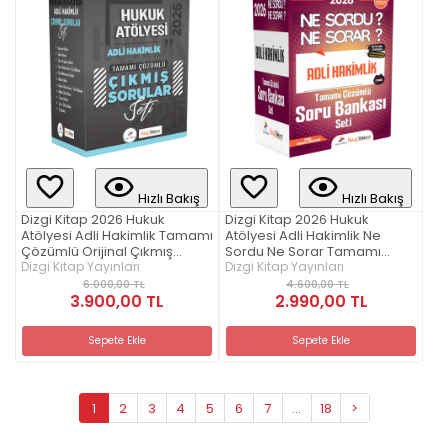
Hızlı Bakış
Hızlı Bakış
Dizgi Kitap 2026 Hukuk
Dizgi Kitap 2026 Hukuk
Atölyesi Adli Hakimlik Tamamı
Atölyesi Adli Hakimlik Ne
Çözümlü Orijinal Çıkmış
Sordu Ne Sorar Tamamı
Sorular Seti
Dizgi Kitap Yayınları
Çözümlü Soru Bankası Seti
Dizgi Kitap Yayınları
6.000,00 TL
4.600,00 TL
3.900,00 TL
2.990,00 TL
Sepete Ekle
Sepete Ekle
1
2
3
4
5
6
7
...
18
>