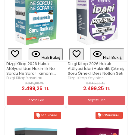
Hızlı Bakış
Hızlı Bakış
Dizgi Kitap 2026 Hukuk
Dizgi Kitap 2026 Hukuk
Atölyesi İdari Hakimlik Ne
Atölyesi İdari Hakimlik Çıkmış
Sordu Ne Sorar Tamamı
Soru Örnekli Ders Notları Seti
Çözümlü Soru Bankası Seti
Dizgi Kitap Yayınları
Dizgi Kitap Yayınları
3.845,00 TL
3.845,00 TL
2.499,25 TL
2.499,25 TL
Sepete Ekle
Sepete Ekle
%35 İNDIRIM
%35 İNDIRIM