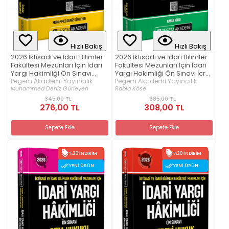
Hızlı Bakış
Hızlı Bakış
2026 İktisadi ve İdari Bilimler
2026 İktisadi ve İdari Bilimler
Fakültesi Mezunları İçin İdari
Fakültesi Mezunları İçin İdari
Yargı Hakimliği Ön Sınavı
Yargı Hakimliği Ön Sınavı İcra
İdare Hukuku Konu Anlatımlı
Pegem Akademi Yayıncılık
ve İflas Hukuku Konu Anlatımlı
Pegem Akademi Yayıncılık
Muhammed Deniz Gürleyen
Rabia Köse
345,00 TL
385,00 TL
276,00 TL
308,00 TL
Sepete Ekle
Sepete Ekle
%20 İNDIRIM
%20 İNDIRIM
YENI ÜRÜN
YENI ÜRÜN