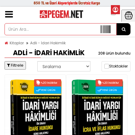
Kitaplar
Adli - İdari Hakimlik
ADLI - İDARI HAKIMLIK
208 ürün bulundu
Filtrele
Stoktakiler
%20 İNDIRIM
%20 İNDIRIM
YENI ÜRÜN
YENI ÜRÜN