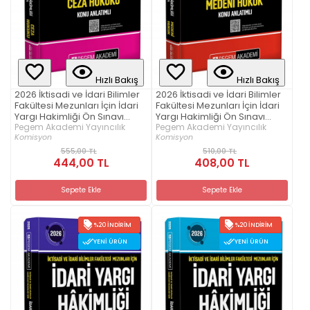
Hızlı Bakış
Hızlı Bakış
2026 İktisadi ve İdari Bilimler
2026 İktisadi ve İdari Bilimler
Fakültesi Mezunları İçin İdari
Fakültesi Mezunları İçin İdari
Yargı Hakimliği Ön Sınavı
Yargı Hakimliği Ön Sınavı
Ceza Hukuku Konu Anlatımlı
Pegem Akademi Yayıncılık
Medeni Hukuk Konu Anlatımlı
Pegem Akademi Yayıncılık
Komisyon
Komisyon
555,00 TL
510,00 TL
444,00 TL
408,00 TL
Sepete Ekle
Sepete Ekle
%20 İNDIRIM
%20 İNDIRIM
YENI ÜRÜN
YENI ÜRÜN