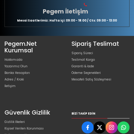
Pegem İletişim
Mesai Saatlerimiz: Hafta içi: 09:00 - 18:00 / Cts: 09:00 - 13:00
Pegem.Net
Sipariş Teslimat
Kurumsal
Sipariş Süreci
Hakkımızda
Teslimat Kargo
Yazarımız Olun
Garanti & İade
Banka Hesapları
Ödeme Seçenekleri
Adres / Kroki
Mesafeli Satış Sözleşmesi
İletişim
Güvenlik Gizlilik
BIZI TAKIP EDIN
Gizlilik İlkeleri
Kişisel Verilen Korunması