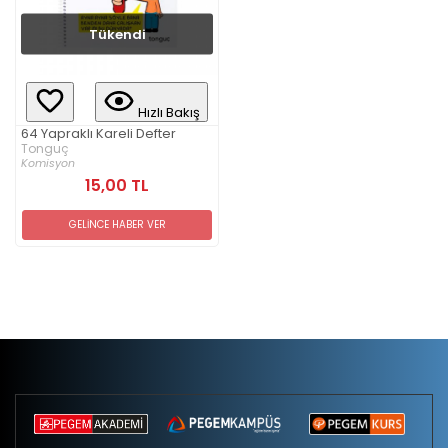
Tükendi
Hızlı Bakış
64 Yapraklı Kareli Defter
Tonguç
Komisyon
15,00 TL
GELİNCE HABER VER