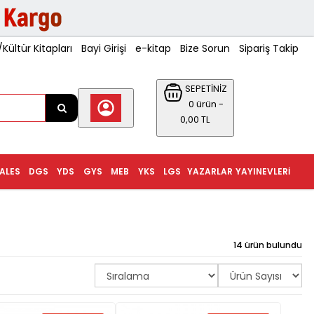
ültür Kitapları
Bayi Girişi
e-kitap
Bize Sorun
Sipariş Takip
SEPETİNİZ
0 ürün -
0,00 TL
ALES
DGS
YDS
GYS
MEB
YKS
LGS
YAZARLAR
YAYINEVLERI
14 ürün bulundu