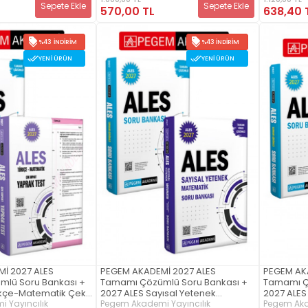
2027 ALE
Sepete Ekle
Sepete Ekle
570,00 TL
638,40 
Bankası Se
%43 İNDIRIM
%43 İNDIRIM
YENI ÜRÜN
YENI ÜRÜN
İ 2027 ALES
PEGEM AKADEMİ 2027 ALES
PEGEM AK
lü Soru Bankası +
Tamamı Çözümlü Soru Bankası +
Tamamı Ç
rkçe-Matematik Çek
2027 ALES Sayısal Yetenek
2027 ALES
Test Seti (2.Kitap)
 Yayıncılık
Matematik Tamamı Video
Pegem Akademi Yayıncılık
Tamamı Ç
Pegem Aka