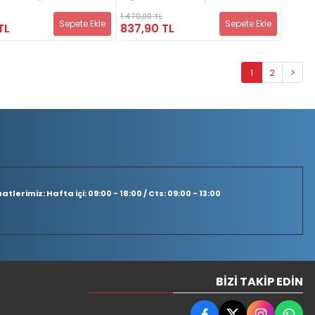
ap)
Hediyeli) Seti (2.Kitap)
1.470,00 TL
Sepete Ekle
Sepete Ekle
TL
837,90 TL
1
2
>
tlerimiz: Hafta içi: 09:00 - 18:00 / Cts: 09:00 - 13:00
BIZI TAKIP EDIN