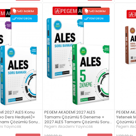
%43 İNDIRIM
%43 İNDIRIM
YENI ÜRÜN
YENI ÜRÜN
İ 2027 ALES Konu
PEGEM AKADEMİ 2027 ALES
PEGEM AKA
deo Ders Hediyeli)+
Tamamı Çözümlü 5 Deneme +
Yetenek 
mamı Çözümlü Soru
2027 ALES Tamamı Çözümlü Soru
Çözümlü Ç
2.Kitap)
 Yayıncılık
Bankası Seti (2.Kitap)
Pegem Akademi Yayıncılık
ALES Söze
Pegem Aka
Tamamı Çö
1.000,00 TL
1.120,00 TL