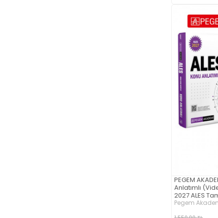
PEGEM AKADEM
Anlatımlı (Vi
2027 ALES Ta
Bankası Seti (
Pegem Akademi
1.550,00 TL