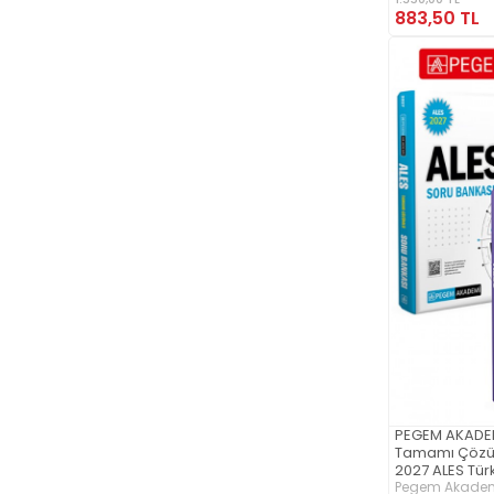
883,50 TL
PEGEM AKADEM
Tamamı Çözüm
2027 ALES Tü
Kopart Yaprak 
Pegem Akademi