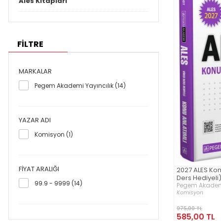
Ales Kitapları
FİLTRE
MARKALAR
Pegem Akademi Yayıncılık (14)
YAZAR ADI
Komisyon (1)
FIYAT ARALIĞI
2027 ALES Kon
Ders Hediyeli
99.9 - 9999 (14)
Pegem Akademi
Komisyon
975,00 TL
585,00 TL