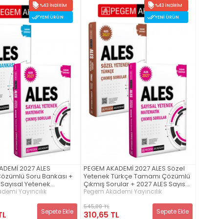
%43 İNDIRIM
%43 İNDIRIM
YENI ÜRÜN
YENI ÜRÜN
ADEMİ 2027 ALES
PEGEM AKADEMİ 2027 ALES Sözel
özümlü Soru Bankası +
Yetenek Türkçe Tamamı Çözümlü
 Sayısal Yetenek
Çıkmış Sorular + 2027 ALES Sayısal
k Tamamı Çözümlü
Yetenek Matematik Tamamı
demi Yayıncılık
Pegem Akademi Yayıncılık
ular Seti (2.Kitap)
Çözümlü Çıkmış Sorular Seti
545,00 TL
(2.Kitap)
Sepete Ekle
Sepete Ekle
TL
310,65 TL