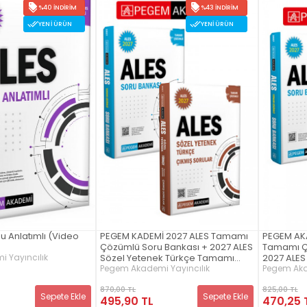
%40 İNDIRIM
%43 İNDIRIM
YENI ÜRÜN
YENI ÜRÜN
u Anlatımlı (Video
PEGEM KADEMİ 2027 ALES Tamamı
PEGEM AK
)
Çözümlü Soru Bankası + 2027 ALES
Tamamı Ç
 Yayıncılık
Sözel Yetenek Türkçe Tamamı
2027 ALES
Çözümlü Çıkmış Sorular Seti
Matemati
Pegem Akademi Yayıncılık
Pegem Aka
(2.Kitap)
Çıkmış Sor
870,00 TL
825,00 TL
Sepete Ekle
Sepete Ekle
495,90 TL
470,25 