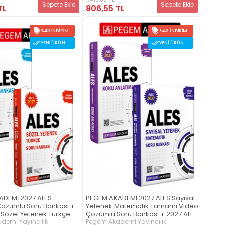
S Tamamı Çözümlü Soru
Sözel Yetenek Türkçe Tamamı
Sepete Ekle
Sepete Ekle
TL
806,55 TL
ti (3.Kitap)
Çözümlü Soru Bankası Seti
(3.Kitap)
%43 İNDIRIM
%43 İNDIRIM
YENI ÜRÜN
YENI ÜRÜN
ADEMİ 2027 ALES
PEGEM AKADEMİ 2027 ALES Sayısal
özümlü Soru Bankası +
Yetenek Matematik Tamamı Video
 Sözel Yetenek Türkçe
Çözümlü Soru Bankası + 2027 ALES
özümlü Soru Bankası
demi Yayıncılık
Konu Anlatımlı (Video Ders
Pegem Akademi Yayıncılık