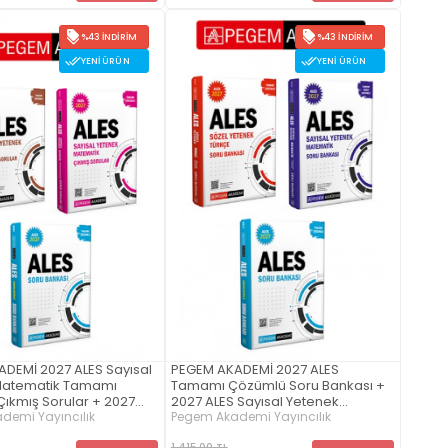
%43 İNDIRIM
%43 İNDIRIM
YENI ÜRÜN
YENI ÜRÜN
DEMİ 2027 ALES Sayısal
PEGEM AKADEMİ 2027 ALES
Matematik Tamamı
Tamamı Çözümlü Soru Bankası +
ıkmış Sorular + 2027
2027 ALES Sayısal Yetenek
l Yetenek Türkçe
demi Yayıncılık
Matematik Tamamı Video
Pegem Akademi Yayıncılık
zümlü Çıkmış Sorular +
Çözümlü Soru Bankası +2027 ALES
1.415,00 TL