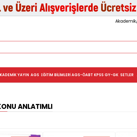
Akademik/K
KADEMIK YAYIN
AGS
EĞITIM BILIMLERI
AGS-ÖABT
KPSS GY-GK
SETLER
KONU ANLATIMLI