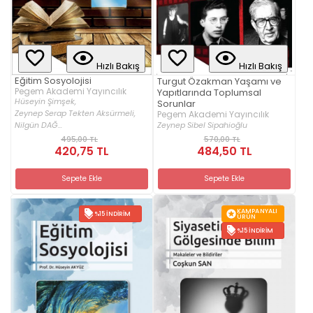
Hızlı Bakış
Hızlı Bakış
Eğitim Sosyolojisi
Turgut Özakman Yaşamı ve
Pegem Akademi Yayıncılık
Yapıtlarında Toplumsal
Hüseyin Şimşek,
Sorunlar
Zeynep Serap Tekten Aksürmeli,
Pegem Akademi Yayıncılık
Zeynep Sibel Sipahioğlu
Nilgün DAĞ...
495,00 TL
570,00 TL
420,75 TL
484,50 TL
Sepete Ekle
Sepete Ekle
KAMPANYALI
%15 İNDIRIM
ÜRÜN
%15 İNDIRIM