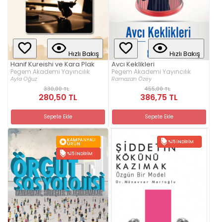
Hızlı Bakış
Hızlı Bakış
Hanif Kureishi ve Kara Plak
Avcı Keklikleri
Pegem Akademi Yayıncılık
Pegem Akademi Yayıncılık
Ayla Oğuz
Ramazan Özey
330,00 TL
455,00 TL
280,50 TL
386,75 TL
Sepete Ekle
Sepete Ekle
KAMPANYALI
%15 İNDIRIM
ÜRÜN
%15 İNDIRIM