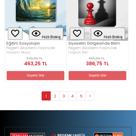
Hızlı Bakış
Hızlı Bakış
Eğitim Sosyolojisi
Siyasetin Gölgesinde Bilim
Pegem Akademi Yayıncılık
Pegem Akademi Yayıncılık
Hüseyin Akyüz
Coşkun San
545,00 TL
455,00 TL
463,25 TL
386,75 TL
Sepete Ekle
Sepete Ekle
1
2
3
4
5
>