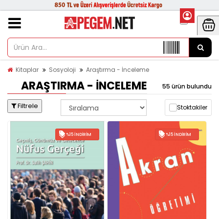
Kitaplar
Sosyoloji
Araştırma - İnceleme
ARAŞTIRMA - İNCELEME
55 ürün bulundu
Filtrele
Stoktakiler
%15 İNDIRIM
%15 İNDIRIM