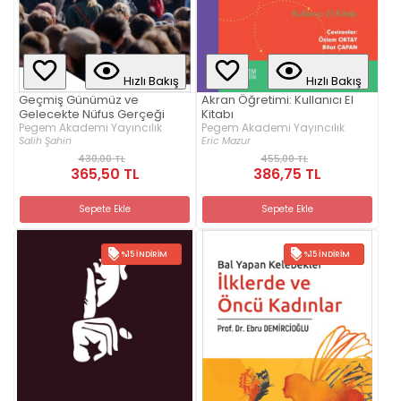
Hızlı Bakış
Hızlı Bakış
Geçmiş Günümüz ve
Akran Öğretimi: Kullanıcı El
Gelecekte Nüfus Gerçeği
Kitabı
Pegem Akademi Yayıncılık
Pegem Akademi Yayıncılık
Salih Şahin
Eric Mazur
430,00 TL
455,00 TL
365,50 TL
386,75 TL
Sepete Ekle
Sepete Ekle
%15 İNDIRIM
%15 İNDIRIM