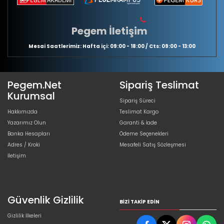
Pegem İletişim
Mesai Saatlerimiz: Hafta içi: 09:00 - 18:00 / Cts: 09:00 - 13:00
Pegem.Net
Sipariş Teslimat
Kurumsal
Sipariş Süreci
Hakkımızda
Teslimat Kargo
Yazarımız Olun
Garanti & İade
Banka Hesapları
Ödeme Seçenekleri
Adres / Kroki
Mesafeli Satış Sözleşmesi
İletişim
Güvenlik Gizlilik
BIZI TAKIP EDIN
Gizlilik İlkeleri