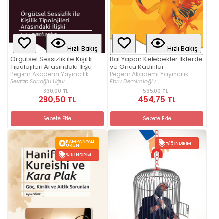
Hızlı Bakış
Hızlı Bakış
Örgütsel Sessizlik ile Kişilik
Bal Yapan Kelebekler İlklerde
Tipolojileri Arasındaki İlişki
ve Öncü Kadınlar
Pegem Akademi Yayıncılık
Pegem Akademi Yayıncılık
Sevtap Sarıoğlu Uğur
Ebru Demircioğlu
330,00 TL
535,00 TL
280,50 TL
454,75 TL
Sepete Ekle
Sepete Ekle
KAMPANYALI
%15 İNDIRIM
ÜRÜN
%15 İNDIRIM