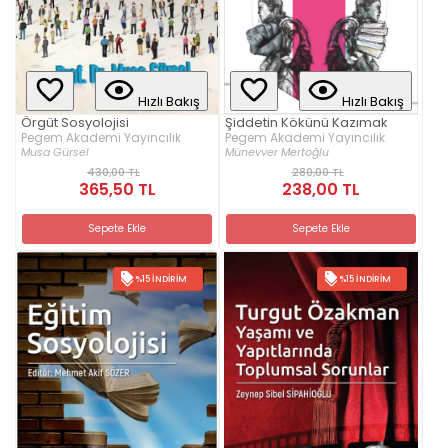
Hızlı Bakış
Hızlı Bakış
Örgüt Sosyolojisi
Şiddetin Kökünü Kazımak
Pegem Akademi Yayıncılık
Pegem Akademi Yayıncılık
Musa Gürsel
Münevver Mertoğlu
430,00 TL
280,00 TL
365,50 TL
238,00 TL
Sepete Ekle
Sepete Ekle
%15 İNDIRIM
%15 İNDIRIM