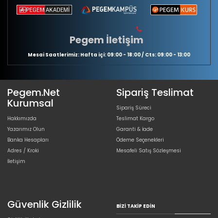
Pegem İletişim
Mesai Saatlerimiz: Hafta içi: 09:00 - 18:00 / Cts: 09:00 - 13:00
Pegem.Net
Sipariş Teslimat
Kurumsal
Sipariş Süreci
Hakkımızda
Teslimat Kargo
Yazarımız Olun
Garanti & İade
Banka Hesapları
Ödeme Seçenekleri
Adres / Kroki
Mesafeli Satış Sözleşmesi
İletişim
Güvenlik Gizlilik
BIZI TAKIP EDIN