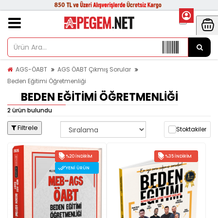
AGS-ÖABT
AGS ÖABT Çıkmış Sorular
Beden Eğitimi Öğretmenliği
BEDEN EĞITIMI ÖĞRETMENLIĞI
2 ürün bulundu
Filtrele
Stoktakiler
%20 İNDIRIM
%35 İNDIRIM
YENI ÜRÜN