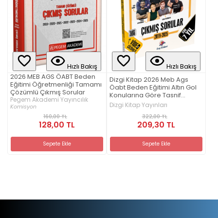
Hızlı Bakış
Hızlı Bakış
2026 MEB AGS ÖABT Beden
Dizgi Kitap 2026 Meb Ags
Eğitimi Öğretmenliği Tamamı
Öabt Beden Eğitimi Altın Gol
Çözümlü Çıkmış Sorular
Konularına Göre Tasnif
Pegem Akademi Yayıncılık
Edilmiş Son 7 Yıl Video
Dizgi Kitap Yayınları
Komisyon
Çözümlü Çıkmış Sorular
322,00 TL
160,00 TL
209,30 TL
128,00 TL
Sepete Ekle
Sepete Ekle