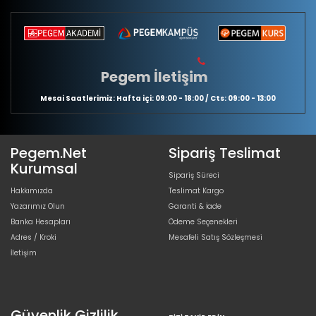
Pegem İletişim
Mesai Saatlerimiz: Hafta içi: 09:00 - 18:00 / Cts: 09:00 - 13:00
Pegem.Net
Sipariş Teslimat
Kurumsal
Sipariş Süreci
Hakkımızda
Teslimat Kargo
Yazarımız Olun
Garanti & İade
Banka Hesapları
Ödeme Seçenekleri
Adres / Kroki
Mesafeli Satış Sözleşmesi
İletişim
Güvenlik Gizlilik