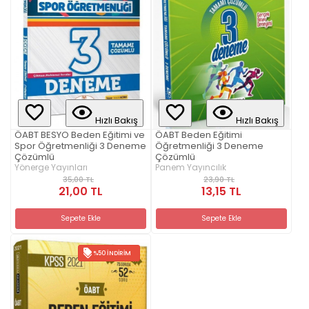
Hızlı Bakış
Hızlı Bakış
ÖABT BESYO Beden Eğitimi ve
ÖABT Beden Eğitimi
Spor Öğretmenliği 3 Deneme
Öğretmenliği 3 Deneme
Çözümlü
Çözümlü
Yönerge Yayınları
Panem Yayıncılık
35,00 TL
23,90 TL
21,00 TL
13,15 TL
Sepete Ekle
Sepete Ekle
%50 İNDIRIM