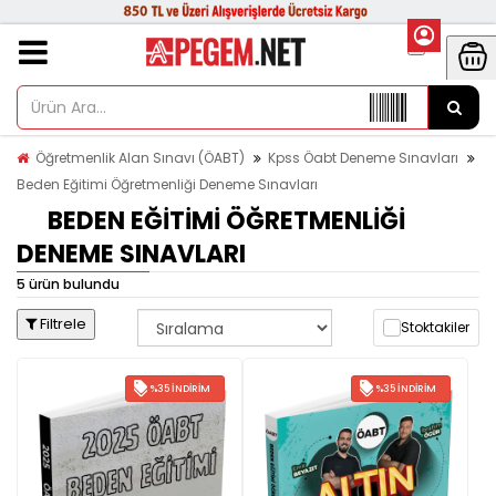
Öğretmenlik Alan Sınavı (ÖABT)
Kpss Öabt Deneme Sınavları
Beden Eğitimi Öğretmenliği Deneme Sınavları
BEDEN EĞITIMI ÖĞRETMENLIĞI
DENEME SINAVLARI
5 ürün bulundu
Filtrele
Stoktakiler
%35 İNDIRIM
%35 İNDIRIM