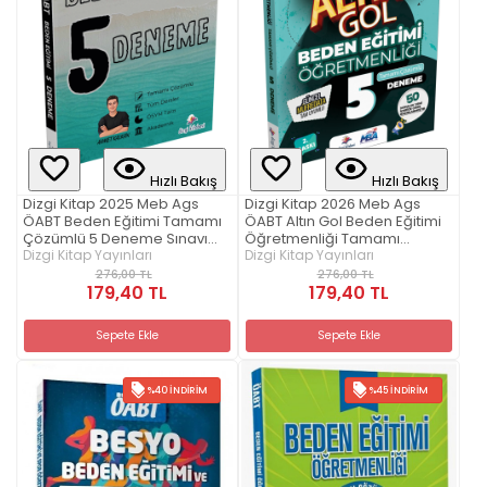
Hızlı Bakış
Hızlı Bakış
Dizgi Kitap 2025 Meb Ags
Dizgi Kitap 2026 Meb Ags
ÖABT Beden Eğitimi Tamamı
ÖABT Altın Gol Beden Eğitimi
Çözümlü 5 Deneme Sınavı
Öğretmenliği Tamamı
Ahmet Kalkan
Dizgi Kitap Yayınları
Çözümlü 5 Deneme 2. Baskı
Dizgi Kitap Yayınları
276,00 TL
276,00 TL
179,40 TL
179,40 TL
Sepete Ekle
Sepete Ekle
%40 İNDIRIM
%45 İNDIRIM