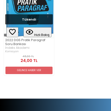
Tükendi
Hızlı Bakış
2022 DGS Pratik Paragraf
Soru Bankası
İndeks Akademi
Komisyon
48,00 TL
24,00 TL
GELİNCE HABER VER