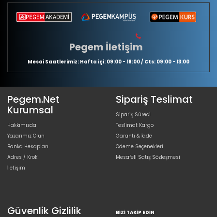
Pegem İletişim
Mesai Saatlerimiz: Hafta içi: 09:00 - 18:00 / Cts: 09:00 - 13:00
Pegem.Net
Sipariş Teslimat
Kurumsal
Sipariş Süreci
Hakkımızda
Teslimat Kargo
Yazarımız Olun
Garanti & İade
Banka Hesapları
Ödeme Seçenekleri
Adres / Kroki
Mesafeli Satış Sözleşmesi
İletişim
Güvenlik Gizlilik
BIZI TAKIP EDIN