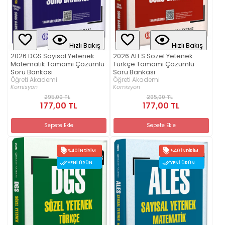
Hızlı Bakış
Hızlı Bakış
2026 DGS Sayısal Yetenek
2026 ALES Sözel Yetenek
Matematik Tamamı Çözümlü
Türkçe Tamamı Çözümlü
Soru Bankası
Soru Bankası
Öğreti Akademi
Öğreti Akademi
Komisyon
Komisyon
295,00 TL
295,00 TL
177,00 TL
177,00 TL
Sepete Ekle
Sepete Ekle
%40 İNDIRIM
%40 İNDIRIM
YENI ÜRÜN
YENI ÜRÜN