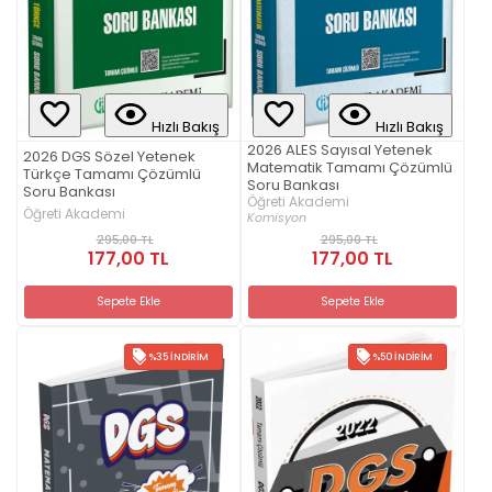
Hızlı Bakış
Hızlı Bakış
2026 ALES Sayısal Yetenek
2026 DGS Sözel Yetenek
Matematik Tamamı Çözümlü
Türkçe Tamamı Çözümlü
Soru Bankası
Soru Bankası
Öğreti Akademi
Öğreti Akademi
Komisyon
295,00 TL
295,00 TL
177,00 TL
177,00 TL
Sepete Ekle
Sepete Ekle
%35 İNDIRIM
%50 İNDIRIM