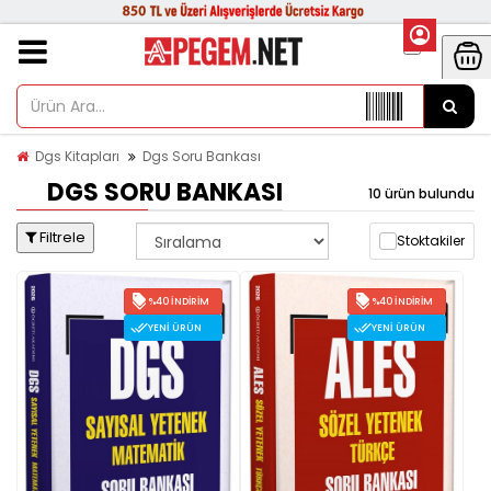
Dgs Kitapları
Dgs Soru Bankası
DGS SORU BANKASI
10 ürün bulundu
Filtrele
Stoktakiler
%40 İNDIRIM
%40 İNDIRIM
YENI ÜRÜN
YENI ÜRÜN