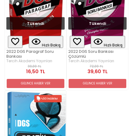
Tükendi
Tükendi
Hızlı Bakış
Hızlı Bakış
2022 DGS Paragraf Soru
2022 DGS Soru Bankası
Bankası
Çözümlü
Tercih Akademi Yayınları
Tercih Akademi Yayınları
30,00 TL
72,00 TL
16,50 TL
39,60 TL
GELİNCE HABER VER
GELİNCE HABER VER
%50 İNDIRIM