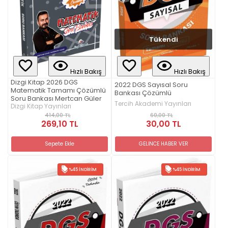
Tükendi
Hızlı Bakış
Hızlı Bakış
Dizgi Kitap 2026 DGS
2022 DGS Sayısal Soru
Matematik Tamamı Çözümlü
Bankası Çözümlü
Soru Bankası Mertcan Güler
Tercih Akademi Yayınları
Dizgi Kitap Yayınları
60,00 TL
414,00 TL
30,00 TL
269,10 TL
GELİNCE HABER VER
Sepete Ekle
%45 İNDIRIM
%45 İNDIRIM