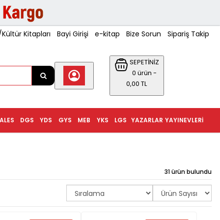
ültür Kitapları
Bayi Girişi
e-kitap
Bize Sorun
Sipariş Takip
SEPETİNİZ
0 ürün -
0,00 TL
ALES
DGS
YDS
GYS
MEB
YKS
LGS
YAZARLAR
YAYINEVLERI
31 ürün bulundu