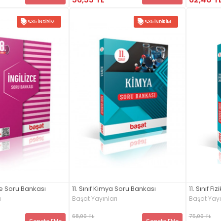
%35 İNDIRIM
%35 İNDIRIM
zce Soru Bankası
11. Sınıf Kimya Soru Bankası
11. Sınıf F
ı
Başat Yayınları
Başat Yayı
68,00 TL
75,00 TL