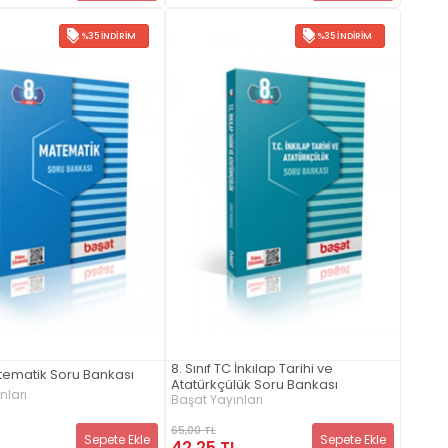
%35 İNDIRIM
%35 İNDIRIM
8. Sınıf TC İnkılap Tarihi ve
atematik Soru Bankası
Atatürkçülük Soru Bankası
nları
Başat Yayınları
65,00 TL
Sepete Ekle
Sepete Ekle
L
42,25 TL