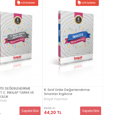
%35 İNDIRIM
%35 İNDIRIM
ÜNİTE DEĞERLENDİRME
8. Sınıf Ünite Değerlendirme
T.C. İNKILAP TARİHİ VE
Sınavları İngilizce
ÜLÜK
Başat Yayınları
nları
68,00 TL
Sepete Ekle
Sepete Ekle
44,20 TL
L