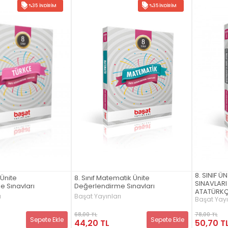
%35 İNDIRIM
%35 İNDIRIM
8. SINIF 
 Ünite
8. Sınıf Matematik Ünite
SINAVLARI 
 Sınavları
Değerlendirme Sınavları
ATATÜRKÇ
ı
Başat Yayınları
Başat Yayı
68,00 TL
78,00 TL
Sepete Ekle
Sepete Ekle
44,20 TL
50,70 T