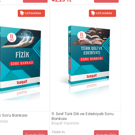
%35 İNDIRIM
%35 İNDIRIM
11. Sınıf Türk Dili ve Edebiyatı Soru
izik Soru Bankası
Bankası
nları
Başat Yayınları
73,00 TL