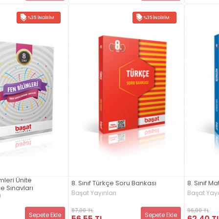
%35 İNDIRIM
%35 İNDIRIM
imleri Ünite
8. Sınıf Türkçe Soru Bankası
8. Sınıf M
 Sınavları
Başat Yayınları
Başat Yayı
ı
87,00 TL
96,00 TL
Sepete Ekle
Sepete Ekle
56,55 TL
62,40 T