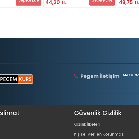
Sepete Ekle
Sepete Ekle
44,20 TL
48,75 T
Pegem İletişim
Mesai Saa
eslimat
Güvenlik Gizlilik
Gizlilik İlkeleri
o
Kişisel Verilen Korunması