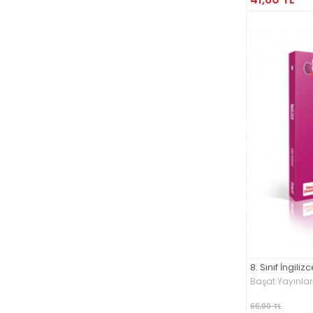
Agon Bilgi Akademisi (1)
Agora Kitaplığı (49)
Ağaçkakan Yayınevi (2)
Ahbap Kitap (123)
Aile Yayınları (125)
Akademi Çocuk (18)
Akademi Çocuk - Funny Mat (60)
Akademik Kitaplar (74)
Akademik Üssü Yayınevi (1)
Akademisyen Kitabevi (4)
Akaşa Yayınları (34)
Akçağ Yayınları (45)
Akıl Çelen Kitaplar (119)
Akıl Fikir Yayınları (1)
8. Sınıf İngili
Akıllı Adam Yayınları (1)
Başat Yayınlar
Akıllı Zebra (3)
66,00 TL