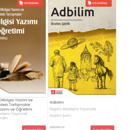
%15 İNDIRIM
%15 İNDIRIM
ilbilgisi Yazımı ve
Adbilim
deki Tartışmalar
 Yazımı ve Öğretimi
Pegem Akademi Yayıncılık
demi Yayıncılık
İbrahim Şahin
moğlu
290,00 TL