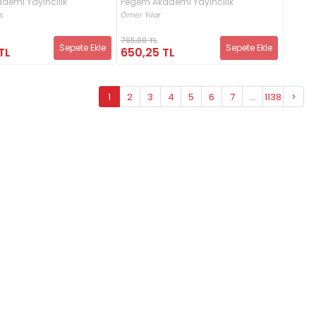
demi Yayıncılık
Pegem Akademi Yayıncılık
s
Ömer Yılar
765,00 TL
Sepete Ekle
Sepete Ekle
TL
650,25 TL
1
2
3
4
5
6
7
...
1138
>