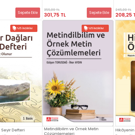
355,00 TL
245,00 TL
Sepete Ekle
Sepete Ekle
301,75 TL
208,25 
%15 İNDIRIM
%15 İNDIRIM
Metindilbilim ve Örnek Metin
 Seyir Defteri
Hikâyenin
Çözümlemeleri