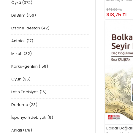
Öykü (372)
375,00 TL
318,75 TL
Dil Bilim (156)
Efsane-destan (42)
Antoloji (17)
Mizah (32)
Korku-gerilim (159)
Oyun (36)
Latin Edebiyatı (16)
Derleme (23)
İspanyol Edebiyatı (9)
Bolkar Dağları
Anlatı (178)