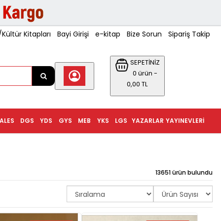
ültür Kitapları
Bayi Girişi
e-kitap
Bize Sorun
Sipariş Takip
SEPETİNİZ
0 ürün -
0,00 TL
ALES
DGS
YDS
GYS
MEB
YKS
LGS
YAZARLAR
YAYINEVLERI
13651 ürün bulundu