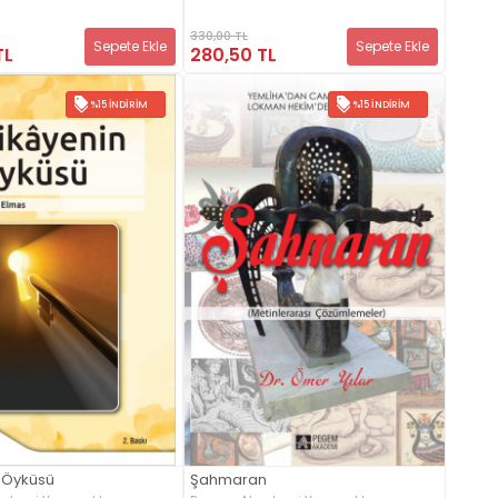
330,00 TL
Sepete Ekle
Sepete Ekle
TL
280,50 TL
%15 İNDIRIM
%15 İNDIRIM
 Öyküsü
Şahmaran