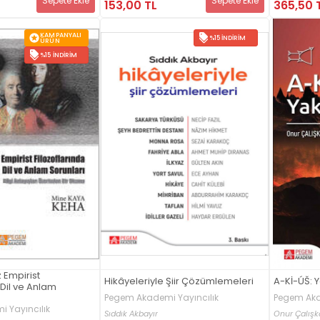
Sepete Ekle
Sepete Ekle
153,00 TL
365,50 
KAMPANYALI
%15 İNDIRIM
ÜRÜN
%15 İNDIRIM
iz Empirist
Hikâyeleriyle Şiir Çözümlemeleri
A-Kİ-ÚŠ: 
 Dil ve Anlam
Pegem Akademi Yayıncılık
Pegem Aka
 Yayıncılık
Sıddık Akbayır
Onur Çalışk