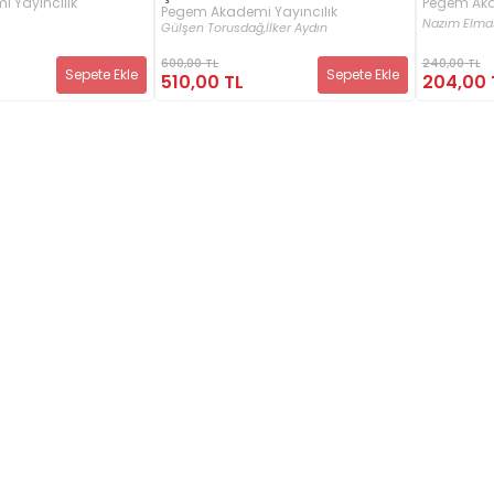
 Yayıncılık
Pegem Aka
Pegem Akademi Yayıncılık
Nazım Elma
Gülşen Torusdağ,
İlker Aydın
600,00 TL
240,00 TL
Sepete Ekle
Sepete Ekle
510,00 TL
204,00 