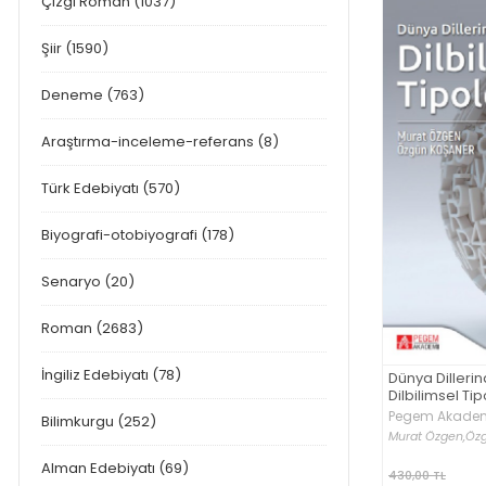
Çizgi Roman (1037)
Şiir (1590)
Deneme (763)
Araştırma-inceleme-referans (8)
Türk Edebiyatı (570)
Biyografi-otobiyografi (178)
Senaryo (20)
Roman (2683)
İngiliz Edebiyatı (78)
Dünya Dilleri
Dilbilimsel Tip
Pegem Akademi
Bilimkurgu (252)
Murat Özgen,
Öz
Alman Edebiyatı (69)
430,00 TL