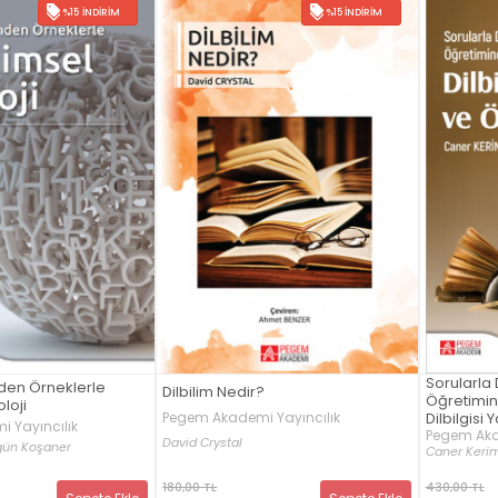
%15 İNDIRIM
%15 İNDIRIM
Sorularla D
nden Örneklerle
Dilbilim Nedir?
Öğretimin
oloji
Pegem Akademi Yayıncılık
Dilbilgisi
 Yayıncılık
Pegem Aka
David Crystal
gün Koşaner
Caner Keri
180,00 TL
430,00 TL