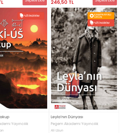
Sepete Ekle
Sepete Ekle
TL
246,50 TL
KAMPANYALI
%15 İNDIRIM
ÜRÜN
%15 İNDIRIM
Yakup
Leyla’nın Dünyası
demi Yayıncılık
Pegem Akademi Yayıncılık
an
Ali Uzun