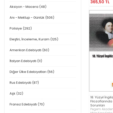
365,50 TL
Aksiyon - Macera (48)
Anı - Mektup - Günlük (506)
Polisiye (292)
Eleştiri, İnceleme, Kuram (125)
Amerikan Edebiyatı (60)
İtalyan Edebiyatı (11)
Diğer Ülke Edebiyatları (56)
Rus Edebiyatı (87)
Aşk (32)
18. Yüzyıl İngil
Filozoflarında
Fransız Edebiyatı (70)
Sorunları
Pegem Akademi
Mine Kaya Keha