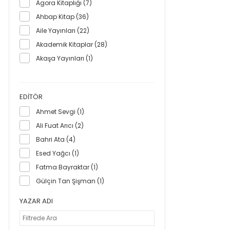
Agora Kitaplığı (7)
Ahbap Kitap (36)
Aile Yayınları (22)
Akademik Kitaplar (28)
Akaşa Yayınları (1)
Akçağ Yayınları (10)
Akıl Çelen Kitaplar (82)
EDITÖR
Akıllı Zebra (1)
Ahmet Sevgi (1)
Aktif Düşünce Yayıncılık (1)
Ali Fuat Arıcı (2)
Alakarga Sanat Yayınları (2)
Bahri Ata (4)
Albaraka Yayınları (4)
Esed Yağcı (1)
Alfa Yayınları (958)
Fatma Bayraktar (1)
Alıç Yayınları (3)
Gülçin Tan Şişman (1)
Alkun Kitap (13)
Altıkırkbeş Yayınları (2)
YAZAR ADI
Altın Anahtar Yayınları (1)
Altın Kitaplar (48)