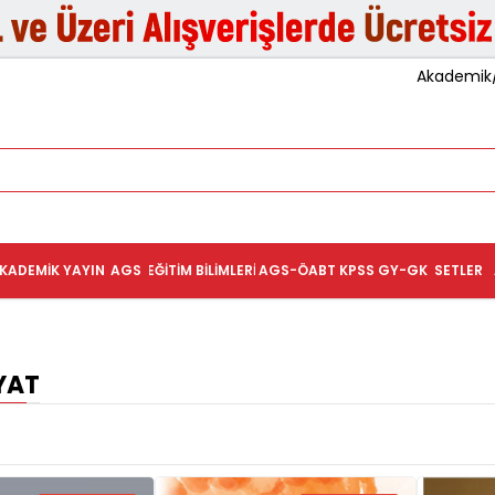
Akademik/K
KADEMIK YAYIN
AGS
EĞITIM BILIMLERI
AGS-ÖABT
KPSS GY-GK
SETLER
YAT