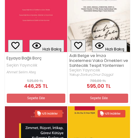
Hızlı Bakış
Hızlı Bakış
Adli Belge ve İmza
Eşyaya Bağlı Borç
İncelemesi Vaka Örnekleri ve
Seçkin Yayıncılık
Sahtecilik Tespit Yöntemleri
Seçkin Yayıncılık
Ahmet Selim Ateş
Yakup Zorkun,
Onur Düşgül
525,00 TL
700,00 TL
446,25 TL
595,00 TL
Sepete Ekle
Sepete Ekle
%15 İNDIRIM
%15 İNDIRIM