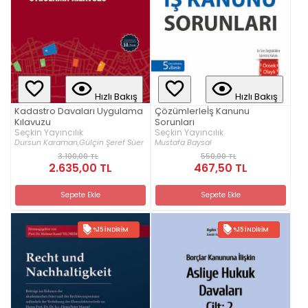
Hızlı Bakış
Hızlı Bakış
Kadastro Davaları Uygulama
Çözümlerleİş Kanunu
Kılavuzu
Sorunları
Seçkin Yayıncılık
Seçkin Yayıncılık
Dursun Karaman,
Gülçin Şeref Süer
Mustafa Baysal
3.100,00 TL
550,00 TL
2.635,00 TL
467,50 TL
Sepete Ekle
Sepete Ekle
%15 İNDIRIM
%15 İNDIRIM