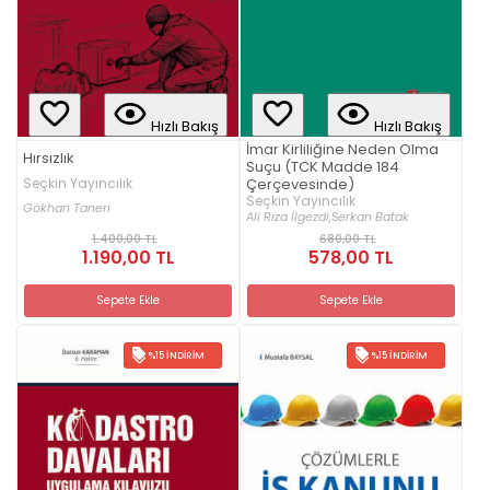
Hızlı Bakış
Hızlı Bakış
İmar Kirliliğine Neden Olma
Hırsızlık
Suçu (TCK Madde 184
Seçkin Yayıncılık
Çerçevesinde)
Seçkin Yayıncılık
Gökhan Taneri
Ali Rıza İlgezdi,
Serkan Batak
1.400,00 TL
680,00 TL
1.190,00 TL
578,00 TL
Sepete Ekle
Sepete Ekle
%15 İNDIRIM
%15 İNDIRIM