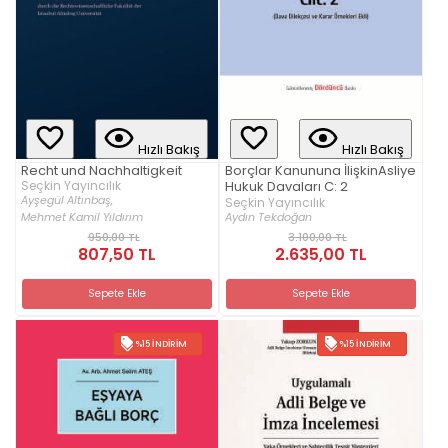
Hızlı Bakış
Hızlı Bakış
Recht und Nachhaltigkeit
Borçlar Kanununa İlişkinAsliye
Seçkin Yayıncılık
Hukuk Davaları C: 2
Ayşegül Altınbaş,
Seçkin Yayıncılık
Aydın Tekdoğan
Mehmet Kamil Yıldırım
950,00 TL
3.100,00 TL
807,50 TL
2.635,00 TL
Sepete Ekle
Sepete Ekle
%15 İNDIRIM
%15 İNDIRIM