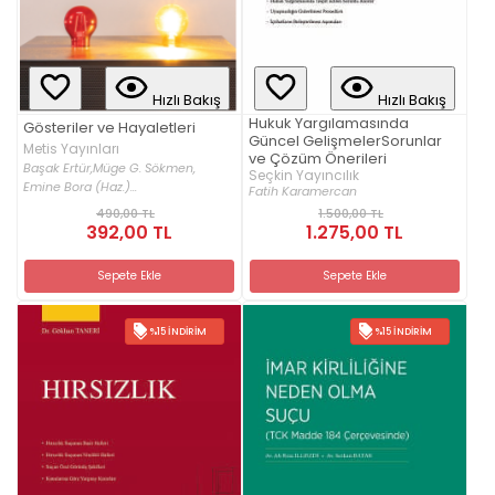
Hızlı Bakış
Hızlı Bakış
Hukuk Yargılamasında
Gösteriler ve Hayaletleri
Güncel GelişmelerSorunlar
Metis Yayınları
ve Çözüm Önerileri
Başak Ertür,
Müge G. Sökmen,
Seçkin Yayıncılık
Emine Bora (Haz.)...
Fatih Karamercan
490,00 TL
1.500,00 TL
392,00 TL
1.275,00 TL
Sepete Ekle
Sepete Ekle
%15 İNDIRIM
%15 İNDIRIM