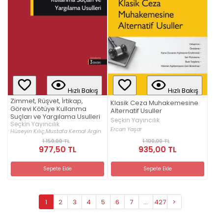
Hızlı Bakış
Hızlı Bakış
Zimmet, Rüşvet, İrtikap,
Klasik Ceza Muhakemesine
Görevi Kötüye Kullanma
Alternatif Usuller
Suçları ve Yargılama Usulleri
Seçkin Yayıncılık
Seçkin Yayıncılık
Ercan Yaşar
Hüseyin Kılıç,
Mustafa Kemal Argin
1.150,00 TL
1.100,00 TL
977,50 TL
935,00 TL
Sepete Ekle
Sepete Ekle
1
2
3
4
5
6
7
...
427
>