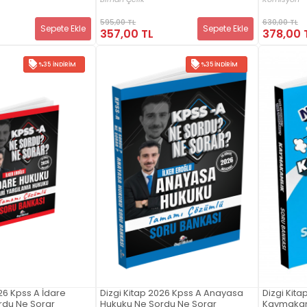
595,00 TL
630,00 TL
Sepete Ekle
Sepete Ekle
357,00 TL
378,00 
%35 İNDIRIM
%35 İNDIRIM
26 Kpss A İdare
Dizgi Kitap 2026 Kpss A Anayasa
Dizgi Kita
rdu Ne Sorar
Hukuku Ne Sordu Ne Sorar
Kaymakaml