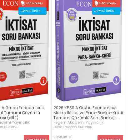
%40 İNDIRIM
%40 İNDIRIM
YENI ÜRÜN
YENI ÜRÜN
S A Grubu Economicus
2026 KPSS A Grubu Economicus
isat Tamamı Çözümlü
Makro İktisat ve Para-Banka-Kredi
ı (cilt 1)
Tamamı Çözümlü Soru Bankası
demi Yayıncılık
(cilt 2)
Pegem Akademi Yayıncılık
an Kurumlu
Dilek Erdoğan Kurumlu
1.050,00 TL