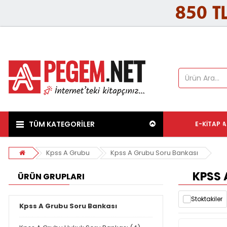
TÜM KATEGORİLER
E-KITAP
A
Kpss A Grubu
Kpss A Grubu Soru Bankası
KPSS 
ÜRÜN GRUPLARI
Stoktakiler
Kpss A Grubu Soru Bankası