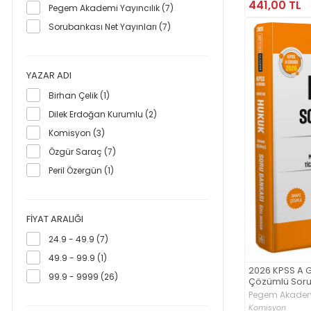
441,00 TL
Pegem Akademi Yayıncılık (7)
Sorubankası Net Yayınları (7)
YAZAR ADI
Birhan Çelik (1)
Dilek Erdoğan Kurumlu (2)
Komisyon (3)
Özgür Saraç (7)
Peril Özergün (1)
FIYAT ARALIĞI
24.9 - 49.9 (7)
49.9 - 99.9 (1)
2026 KPSS A 
99.9 - 9999 (26)
Çözümlü Soru
Pegem Akademi
Komisyon