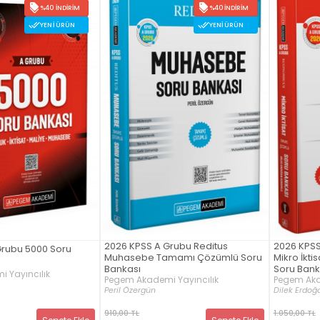
%40 İNDIRIM
%40 İNDIRIM
YENI ÜRÜN
YENI ÜRÜN
2026 KPSS A Grubu Reditus
2026 KPS
Grubu 5000 Soru
Muhasebe Tamamı Çözümlü Soru
Mikro İkt
Bankası
Soru Bankas
 Yayıncılık
Pegem Akademi Yayıncılık
Pegem Aka
Peril Özergün
Dilek Erdoğ
910,00 TL
1.050,00 TL