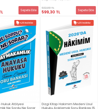
922,00 TL
Sepete Ekle
Sepete Ekle
599,30 TL
TL
%35 İNDIRIM
%35 İNDIRIM
p Hukuk Atölyesi
Dizgi Kitap Hakimim Medeni Usul
ık Ne Sordu Ne Sorar
Hukuku Açıklamalı Soru Bankası 15.