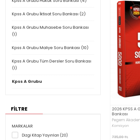
Kpss A Grubu Hukuk Soru Bankası (4)
Kpss A Grubu İktisat Soru Bankası (2)
Kpss A Grubu Muhasebe Soru Bankası
(1)
Kpss A Grubu Maliye Soru Bankası (10)
Kpss A Grubu Tüm Dersler Soru Bankası
(1)
Kpss A Grubu
FİLTRE
2026 KPSS A 
Bankası
Pegem Akademi
Komisyon
MARKALAR
Dizgi Kitap Yayınları (20)
735,00 TL