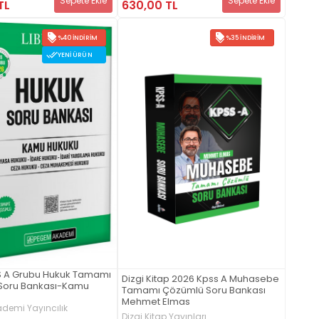
Sepete Ekle
Sepete Ekle
TL
630,00 TL
%40 İNDIRIM
%35 İNDIRIM
YENI ÜRÜN
S A Grubu Hukuk Tamamı
Dizgi Kitap 2026 Kpss A Muhasebe
Soru Bankası-Kamu
Tamamı Çözümlü Soru Bankası
Mehmet Elmas
demi Yayıncılık
Dizgi Kitap Yayınları