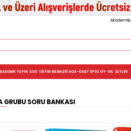
Akademik/K
KADEMIK YAYIN
AGS
EĞITIM BILIMLERI
AGS-ÖABT
KPSS GY-GK
SETLER
A GRUBU SORU BANKASI