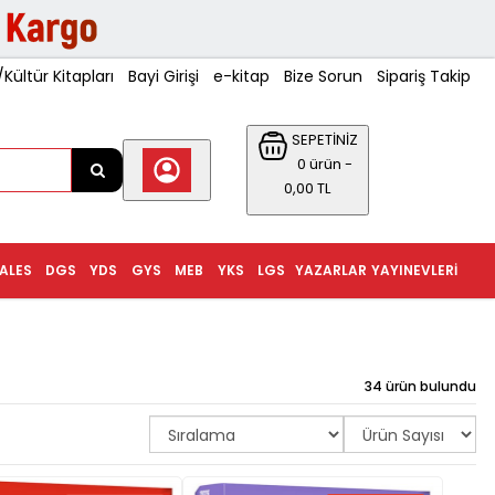
ültür Kitapları
Bayi Girişi
e-kitap
Bize Sorun
Sipariş Takip
SEPETİNİZ
0 ürün -
0,00 TL
ALES
DGS
YDS
GYS
MEB
YKS
LGS
YAZARLAR
YAYINEVLERI
34 ürün bulundu