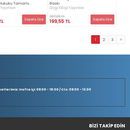
Hukuku Tamamı
Baskı
oru Bankası İlker Eroğlu
 Yayınları
Dizgi Kitap Yayınları
307,00 TL
Sepete Ekle
Sepete Ekle
TL
199,55 TL
1
2
3
>
tlerimiz: Hafta içi: 09:00 - 18:00 / Cts: 09:00 - 13:00
BIZI TAKIP EDIN