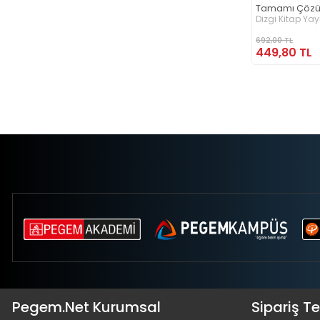
Tamamı Çözüm
İlker Eroğlu
Dizgi Kitap Yay
692,00 TL
449,80 TL
Pegem.Net Kurumsal
Sipariş T