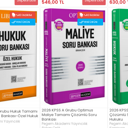
Sepete Ekle
Sepete Ekle
546,00 TL
630,00 
%40 İNDIRIM
%40 İNDIRIM
YENI ÜRÜN
YENI ÜRÜN
2026 KPSS A Grubu Optimus
2026 KPS
Grubu Hukuk Tamamı
Maliye Tamamı Çözümlü Soru
Çözümlü 
 Bankası-Özel Hukuk
Bankası
Hukuku
 Yayıncılık
Pegem Akademi Yayıncılık
Pegem Aka
Birhan Çelik
Komisyon