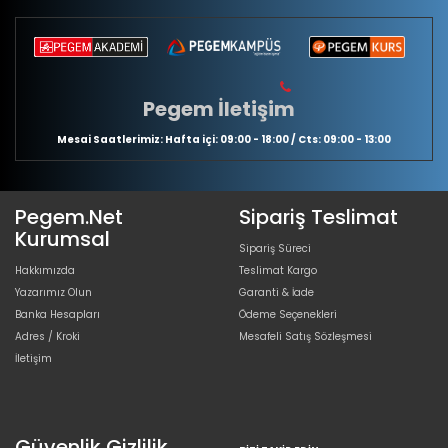
Pegem İletişim
Mesai Saatlerimiz: Hafta içi: 09:00 - 18:00 / Cts: 09:00 - 13:00
Pegem.Net
Sipariş Teslimat
Kurumsal
Sipariş Süreci
Hakkımızda
Teslimat Kargo
Yazarımız Olun
Garanti & İade
Banka Hesapları
Ödeme Seçenekleri
Adres / Kroki
Mesafeli Satış Sözleşmesi
İletişim
Güvenlik Gizlilik