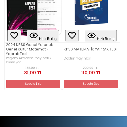
Hızlı Bakış
Hızlı Bakış
2024 KPSS Genel Yetenek
Genel Kültür Matematik
KPSS MATEMATİK YAPRAK TEST
Yaprak Test
Pegem Akademi Yayıncılık
Doktrin Yayınları
Komisyon
200,00 TL
135,00 TL
110,00 TL
81,00 TL
Sepete Ekle
Sepete Ekle