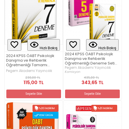
Hızlı Bakış
Hızlı Bakış
2024 KPSS ÖABT Psikolojik
2024 KPSS ÖABT Psikolojik
Danışma ve Rehberlik
Danışma ve Rehberlik
Öğretmenliği Deneme Seti
Öğretmenliği Tamamı
(Öğreti 5 Deneme-Pegem
Pegem Akademi Yayıncılık
Çözümlü 7 Deneme
Pegem Akademi Yayıncılık
Komisyon
Akademi 7 Deneme)
230,00 TL
435,00 TL
115,00 TL
343,65 TL
Sepete Ekle
Sepete Ekle
%20 İNDIRIM
%21 İNDIRIM
YENI ÜRÜN