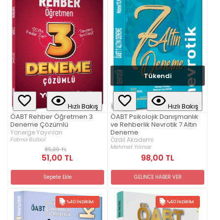
Tükendi
Hızlı Bakış
Hızlı Bakış
ÖABT Psikolojik Danışmanlık
ÖABT Rehber Öğretmen 3
ve Rehberlik Nevrotik 7 Altın
Deneme Çözümlü
Deneme
Yönerge Yayınları
Fatma Bülbül
Özdil Akademi
Mehmet Yılmaz
85,00 TL
51,00 TL
98,00 TL
Sepete Ekle
GELİNCE HABER VER
%40 İNDIRIM
%40 İNDIRIM