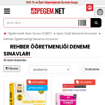
Öğretmenlik Alan Sınavı (ÖABT)
Kpss Öabt Deneme Sınavları
Rehber Öğretmenliği Deneme Sınavları
REHBER ÖĞRETMENLIĞI DENEME
SINAVLARI
10 ürün bulundu
Filtrele
Stoktakiler
%50 İNDIRIM
%21 İNDIRIM
YENI ÜRÜN