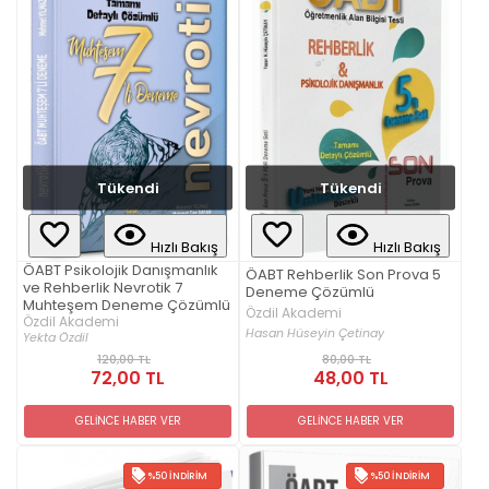
Tükendi
Tükendi
Hızlı Bakış
Hızlı Bakış
ÖABT Psikolojik Danışmanlık
ÖABT Rehberlik Son Prova 5
ve Rehberlik Nevrotik 7
Deneme Çözümlü
Muhteşem Deneme Çözümlü
Özdil Akademi
Özdil Akademi
Hasan Hüseyin Çetinay
Yekta Özdil
120,00 TL
80,00 TL
72,00 TL
48,00 TL
GELİNCE HABER VER
GELİNCE HABER VER
%50 İNDIRIM
%50 İNDIRIM