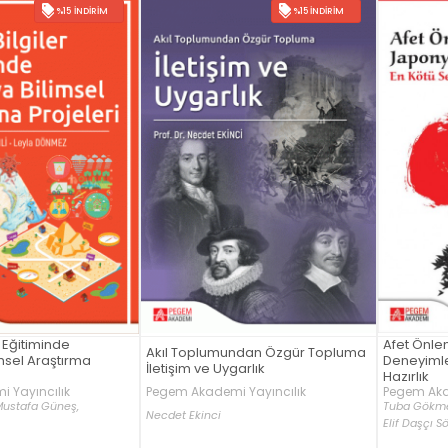
%15 İNDIRIM
%15 İNDIRIM
r Eğitiminde
Afet Önle
Akıl Toplumundan Özgür Topluma
Deneyimle
İletişim ve Uygarlık
Hazırlık
 Yayıncılık
Pegem Aka
Pegem Akademi Yayıncılık
Mustafa Güneş,
Tuba Gökme
Necdet Ekinci
Elif Daşçı S