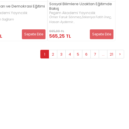
Sosyal Bilimlere Uzaktan Eğitimde
arı ve Demokrasi Eğitimi
Bakış
Pegem Akademi Yayıncılık
demi Yayıncılık
Ömer Faruk Sönmez,
Zekeriya Fatih İneç,
im Sağlam
Hasan Aydemir...
665,00 TL
Sepete Ekle
Sepete Ekle
L
565,25 TL
1
2
3
4
5
6
7
...
21
>