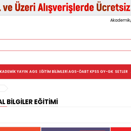
Akademik/K
KADEMIK YAYIN
AGS
EĞITIM BILIMLERI
AGS-ÖABT
KPSS GY-GK
SETLER
i
 BILGILER EĞITIMI