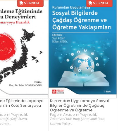
%15 İNDIRIM
%15 İNDIRIM
me Eğitiminde Japonya
Kuramdan Uygulamaya Sosyal
ri: En Kötü Senaryoya
Bilgiler Öğretiminde Çağdaş
Öğrenme ve Öğretme
demi Yayıncılık
Yaklaşımları
Pegem Akademi Yayıncılık
noğlu,
Seiji Suwa,
Zekeriya Fatih İneç,
Şenol Mail Pala,
önmez...
Hamza Yakar...