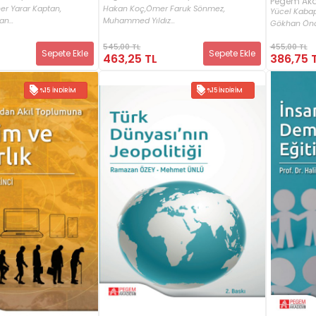
Pegem Aka
er Yarar Kaptan,
Hakan Koç,
Ömer Faruk Sönmez,
Yücel Kabap
n...
Muhammed Yıldız...
Gökhan Önal
545,00 TL
455,00 TL
Sepete Ekle
Sepete Ekle
463,25 TL
386,75 
%15 İNDIRIM
%15 İNDIRIM