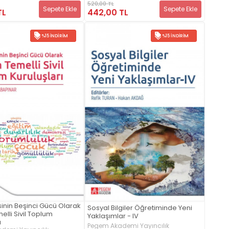
520,00 TL
Sepete Ekle
Sepete Ekle
TL
442,00 TL
%15 İNDIRIM
%15 İNDIRIM
nin Beşinci Gücü Olarak
Sosyal Bilgiler Öğretiminde Yeni
elli Sivil Toplum
Yaklaşımlar - IV
ı
Pegem Akademi Yayıncılık