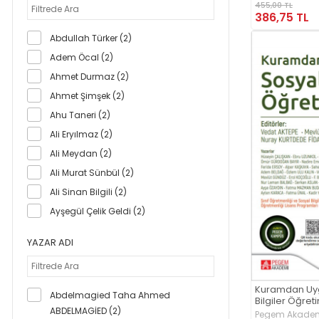
455,00 TL
386,75 TL
Abdullah Türker (2)
Adem Öcal (2)
Ahmet Durmaz (2)
Ahmet Şimşek (2)
Ahu Taneri (2)
Ali Eryılmaz (2)
Ali Meydan (2)
Ali Murat Sünbül (2)
Ali Sinan Bilgili (2)
Ayşegül Çelik Geldi (2)
Ayşegül Kırtel (2)
YAZAR ADI
Bahadır Kılcan (2)
Bahri Ata (6)
Bayram Tay (2)
Kuramdan Uy
Abdelmagied Taha Ahmed
Bilgiler Öğret
Bihter Gürışık Köksal (2)
ABDELMAGİED (2)
Pegem Akademi