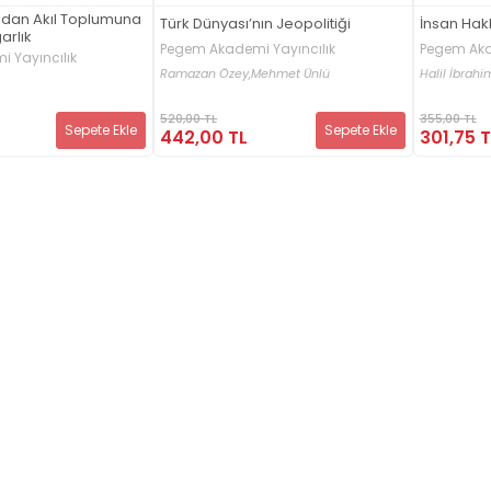
dan Akıl Toplumuna
Türk Dünyası’nın Jeopolitiği
İnsan Hakl
arlık
Pegem Akademi Yayıncılık
Pegem Aka
 Yayıncılık
Ramazan Özey,
Mehmet Ünlü
Halil İbrah
520,00 TL
355,00 TL
Sepete Ekle
Sepete Ekle
442,00 TL
301,75 T