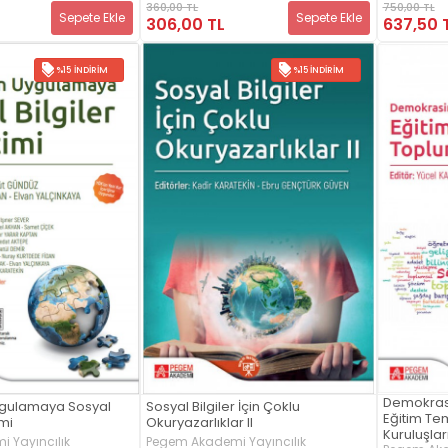
360,00 TL
750,00 TL
Sepete Ekle
Sepete Ekle
306,00 TL
637,50 
%15 İNDIRIM
%15 İNDIRIM
Demokrasi
gulamaya Sosyal
Sosyal Bilgiler İçin Çoklu
Eğitim Tem
imi
Okuryazarlıklar II
Kuruluşlar
 Yayıncılık
Pegem Akademi Yayıncılık