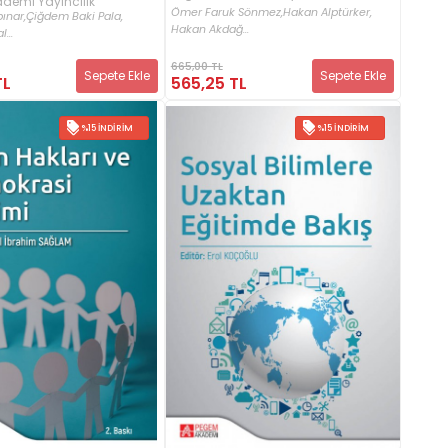
demi Yayıncılık
Ömer Faruk Sönmez,
Hakan Alptürker,
ınar,
Çiğdem Baki Pala,
Hakan Akdağ...
...
665,00 TL
Sepete Ekle
Sepete Ekle
TL
565,25 TL
%15 İNDIRIM
%15 İNDIRIM