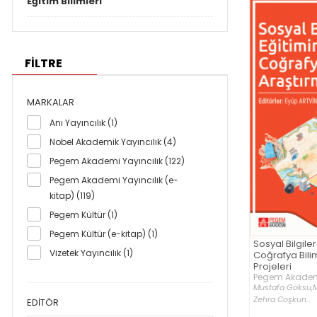
Eğitim Bilimleri
FİLTRE
MARKALAR
Anı Yayıncılık (1)
Nobel Akademik Yayıncılık (4)
Pegem Akademi Yayıncılık (122)
Pegem Akademi Yayıncılık (e-
kitap) (119)
Pegem Kültür (1)
Pegem Kültür (e-kitap) (1)
Sosyal Bilgile
Vizetek Yayıncılık (1)
Coğrafya Bilimsel Araştırma
Projeleri
Pegem Akademi
Mustafa Göksu,
Zehra Coşkun...
EDITÖR