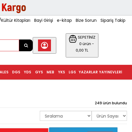
ültür Kitapları
Bayi Girişi
e-kitap
Bize Sorun
Sipariş Takip
SEPETİNİZ
0 ürün -
0,00 TL
ALES
DGS
YDS
GYS
MEB
YKS
LGS
YAZARLAR
YAYINEVLERI
249 ürün bulundu