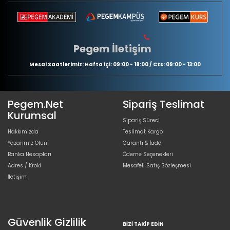
Pegem İletişim
Mesai Saatlerimiz: Hafta içi: 09:00 - 18:00 / Cts: 09:00 - 13:00
Pegem.Net
Sipariş Teslimat
Kurumsal
Sipariş Süreci
Hakkımızda
Teslimat Kargo
Yazarımız Olun
Garanti & İade
Banka Hesapları
Ödeme Seçenekleri
Adres / Kroki
Mesafeli Satış Sözleşmesi
İletişim
Güvenlik Gizlilik
BIZI TAKIP EDIN