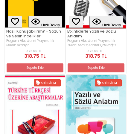
Hızlı Bakış
Hızlı Bakış
Nasıl Konuşabilirim? - Sözün
Etkinliklerle Yazılı ve Sözlü
ve Sesin İncelikleri
Anlatım
Pegem Akademi Yayıncılık
Pegem Akademi Yayıncılık
Sıddık Akbayır
Turan Temur,
Ahmet Çakıroğlu
375,00 TL
375,00 TL
318,75 TL
318,75 TL
Sepete Ekle
Sepete Ekle
%15 İNDIRIM
%15 İNDIRIM