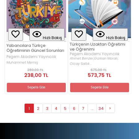
Hızlı Bakış
Hızlı Bakış
Türkçenin Uzaktan Öğretimi
Yabancılara Türkçe
ve Öğrenimi
Öğretiminin Güncel Sorunları
Pegem Akademi Yayıncılık
Pegem Akademi Yayıncılık
Ahmet Benzer,
Gürkan Moralı,
Muhammet Memiş
Olcay Saltık...
280,00 TL
675,00 TL
238,00 TL
573,75 TL
Sepete Ekle
Sepete Ekle
1
2
3
4
5
6
7
...
34
>