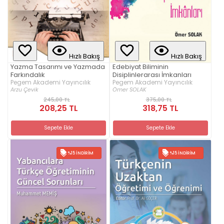
Hızlı Bakış
Hızlı Bakış
Yazma Tasarımı ve Yazmada
Edebiyat Biliminin
Farkındalık
Disiplinlerarası İmkanları
Pegem Akademi Yayıncılık
Pegem Akademi Yayıncılık
Arzu Çevik
Ömer SOLAK
245,00 TL
375,00 TL
208,25 TL
318,75 TL
Sepete Ekle
Sepete Ekle
%15 İNDIRIM
%15 İNDIRIM