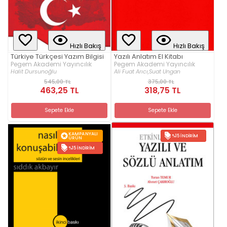
Hızlı Bakış
Hızlı Bakış
Türkiye Türkçesi Yazım Bilgisi
Yazılı Anlatım El Kitabı
Pegem Akademi Yayıncılık
Pegem Akademi Yayıncılık
Halit Dursunoğlu
Ali Fuat Arıcı,
Suat Ungan
545,00 TL
375,00 TL
463,25 TL
318,75 TL
Sepete Ekle
Sepete Ekle
KAMPANYALI
%15 İNDIRIM
ÜRÜN
%15 İNDIRIM