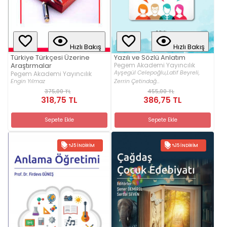
Hızlı Bakış
Hızlı Bakış
Yazılı ve Sözlü Anlatım
Türkiye Türkçesi Üzerine
Pegem Akademi Yayıncılık
Araştırmalar
Ayşegül Celepoğlu,
Latif Beyreli,
Pegem Akademi Yayıncılık
Engin Yılmaz
Zerrin Çetindağ...
375,00 TL
455,00 TL
318,75 TL
386,75 TL
Sepete Ekle
Sepete Ekle
%15 İNDIRIM
%15 İNDIRIM