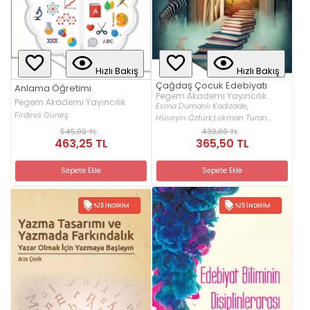
Hızlı Bakış
Hızlı Bakış
Çağdaş Çocuk Edebiyatı
Anlama Öğretimi
Pegem Akademi Yayıncılık
Pegem Akademi Yayıncılık
Esma Dumanlı Kadızade,
Firdevs Güneş
Hüseyin Öztürk,
Lokman Turan...
545,00 TL
430,00 TL
463,25 TL
365,50 TL
Sepete Ekle
Sepete Ekle
%15 İNDIRIM
%15 İNDIRIM