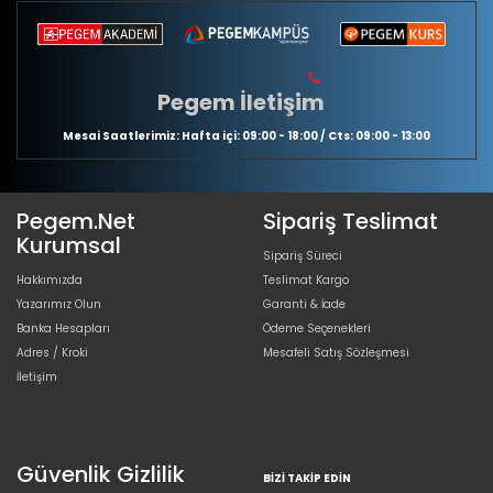
Pegem İletişim
Mesai Saatlerimiz: Hafta içi: 09:00 - 18:00 / Cts: 09:00 - 13:00
Pegem.Net
Sipariş Teslimat
Kurumsal
Sipariş Süreci
Hakkımızda
Teslimat Kargo
Yazarımız Olun
Garanti & İade
Banka Hesapları
Ödeme Seçenekleri
Adres / Kroki
Mesafeli Satış Sözleşmesi
İletişim
Güvenlik Gizlilik
BIZI TAKIP EDIN