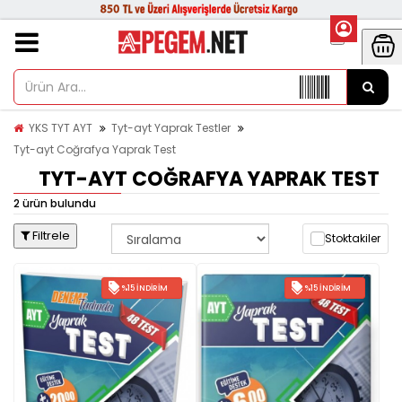
YKS TYT AYT
Tyt-ayt Yaprak Testler
Tyt-ayt Coğrafya Yaprak Test
TYT-AYT COĞRAFYA YAPRAK TEST
2 ürün bulundu
Filtrele
Stoktakiler
%15 İNDIRIM
%15 İNDIRIM