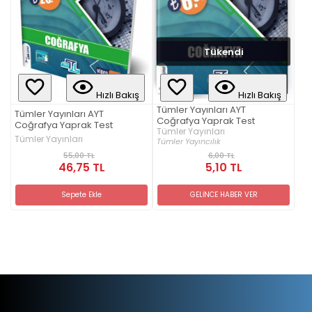
Tükendi
Hızlı Bakış
Hızlı Bakış
Tümler Yayınları AYT
Tümler Yayınları AYT
Coğrafya Yaprak Test
Coğrafya Yaprak Test
Tümler Yayınları
Tümler Yayınları
Tümler Yayıncılık
55,00 TL
6,00 TL
46,75 TL
5,10 TL
Sepete Ekle
GELİNCE HABER VER