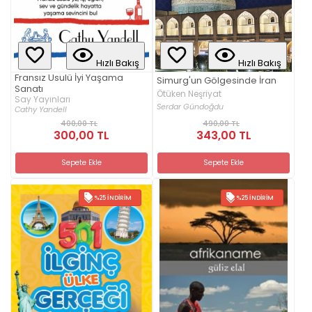
Hızlı Bakış
Hızlı Bakış
Fransız Usulü İyi Yaşama
Simurg'un Gölgesinde İran
Sanatı
Ötüken Neşriyat
Say Yayınları
Serdar Gündoğdu
Cathy Yandell
400,00 TL
490,00 TL
300,00 TL
343,00 TL
Sepete Ekle
Sepete Ekle
%25 İNDIRIM
%25 İNDIRIM