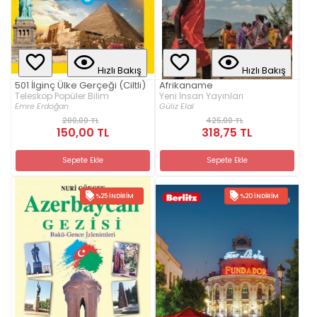
Hızlı Bakış
Hızlı Bakış
501 İlginç Ülke Gerçeği (Ciltli)
Afrikaname
Teleskop Popüler Bilim
Yeni İnsan Yayınları
Emre Erdoğan
Güliz Elal
200,00 TL
425,00 TL
150,00 TL
318,75 TL
Sepete Ekle
Sepete Ekle
%25 İNDIRIM
%20 İNDIRIM