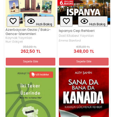
Hızlı Bakış
Hızlı Bakış
Azerbaycan Gezisi / Bakü-
İspanya Cep Rehberi
Gence-İzlenimleri
Dost Kitabevi Yayınları
Kaynak Yayınları
Emma Stanford
Nuri Gökçek
350,00 TL
435,00 TL
262,50 TL
348,00 TL
Sepete Ekle
Sepete Ekle
%15 İNDIRIM