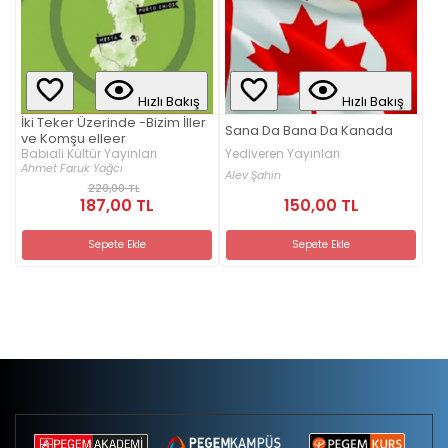
Hızlı Bakış
Hızlı Bakış
İki Teker Üzerinde -Bizim İller
Sana Da Bana Da Kanada
ve Komşu elleer
Yediveren Yayınları
Babıali Kültür Yayınları
Ahmet Faruk Yağcı
Alev Şahin
220,00 TL
187,00 TL
150,00 TL
Sepete Ekle
Sepete Ekle