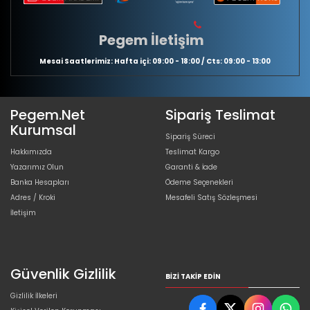
Pegem İletişim
Mesai Saatlerimiz: Hafta içi: 09:00 - 18:00 / Cts: 09:00 - 13:00
Pegem.Net
Sipariş Teslimat
Kurumsal
Sipariş Süreci
Hakkımızda
Teslimat Kargo
Yazarımız Olun
Garanti & İade
Banka Hesapları
Ödeme Seçenekleri
Adres / Kroki
Mesafeli Satış Sözleşmesi
İletişim
Güvenlik Gizlilik
BIZI TAKIP EDIN
Gizlilik İlkeleri