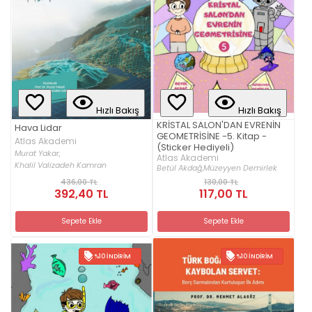
Hızlı Bakış
Hızlı Bakış
KRİSTAL SALON'DAN EVRENİN
Hava Lidar
GEOMETRİSİNE -5. Kitap -
Atlas Akademi
(Sticker Hediyeli)
Murat Yakar,
Atlas Akademi
Khalil Valizadeh Kamran
Betül Akdağ,
Müzeyyen Demirlek
436,00 TL
130,00 TL
392,40 TL
117,00 TL
Sepete Ekle
Sepete Ekle
%10 İNDIRIM
%10 İNDIRIM