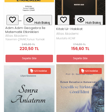
Hızlı Bakış
Hızlı Bakış
Adım Adım Geogebra İle
Kitab’ül- Hakikat
Matematik Etkinlikleri
Atlas Akademi
Atlas Akademi
Mustafa ACAR
Yasemin ÇINAR,
Yunus Yumak
245,00 TL
174,00 TL
220,50 TL
156,60 TL
Sepete Ekle
Sepete Ekle
%10 İNDIRIM
%10 İNDIRIM