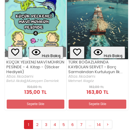
Hızlı Bakış
Hızlı Bakış
KÜÇÜK YELKENLİ MAVİ MÜHRÜN
TÜRK BOĞAZLARINDA
PESİNDE - 4. Kitap - (Sticker
KAYBOLAN SERVET - Borç
Hediyeli)
Sarmalından Kurtuluşun İlk
Atlas Akademi
Adımı
Atlas Akademi
Betül Akdağ,
Müzeyyen Demirlek
Mehmet Alagöz
150,00 TL
182,00 TL
135,00 TL
163,80 TL
Sepete Ekle
Sepete Ekle
1
2
3
4
5
6
7
...
14
>