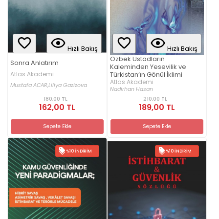
Hızlı Bakış
Hızlı Bakış
Özbek Üstadların
Sonra Anlatırım
Kaleminden Yesevilik ve
Atlas Akademi
Türkistan’ın Gönül İklimi
Atlas Akademi
Mustafa ACAR,
Liliya Gazizova
Nadirhan Hasan
180,00 TL
210,00 TL
162,00 TL
189,00 TL
Sepete Ekle
Sepete Ekle
%10 İNDIRIM
%10 İNDIRIM