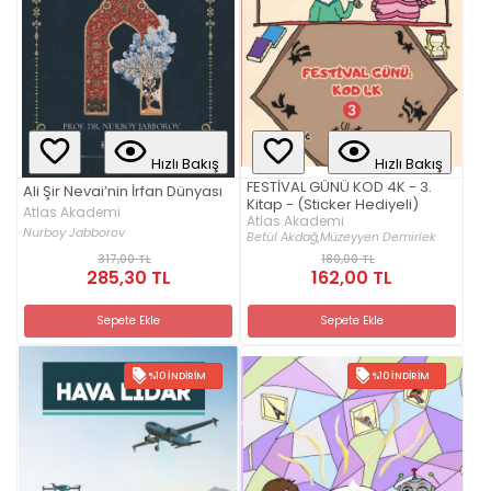
Hızlı Bakış
Hızlı Bakış
FESTİVAL GÜNÜ KOD 4K - 3.
Ali Şir Nevai’nin İrfan Dünyası
Kitap - (Sticker Hediyeli)
Atlas Akademi
Atlas Akademi
Nurboy Jabborov
Betül Akdağ,
Müzeyyen Demirlek
317,00 TL
180,00 TL
285,30 TL
162,00 TL
Sepete Ekle
Sepete Ekle
%10 İNDIRIM
%10 İNDIRIM