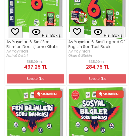
Hızlı Bakış
Hızlı Bakış
Av Yayınları 6. Sınıf Fen
Av Yayınları 6. Sınıf Legend Of
Bilimleri Ders İşleme Kitabı
English Seri Test Book
Av Yayınları
Av Yayınları
Ferhat Öztürk
Okan Gültekin
585,00 TL
335,00 TL
497,25 TL
284,75 TL
Sepete Ekle
Sepete Ekle
%15 İNDIRIM
%15 İNDIRIM