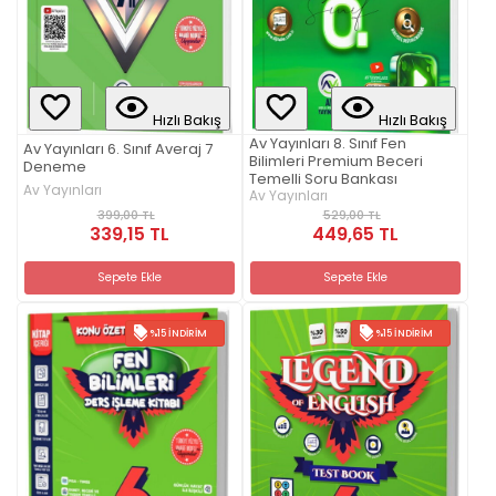
Hızlı Bakış
Hızlı Bakış
Av Yayınları 8. Sınıf Fen
Av Yayınları 6. Sınıf Averaj 7
Bilimleri Premium Beceri
Deneme
Temelli Soru Bankası
Av Yayınları
Av Yayınları
399,00 TL
529,00 TL
339,15 TL
449,65 TL
Sepete Ekle
Sepete Ekle
%15 İNDIRIM
%15 İNDIRIM