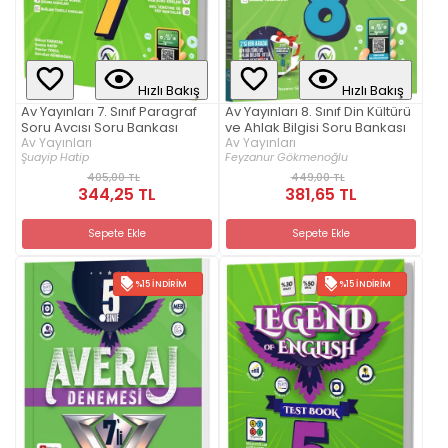
Hızlı Bakış
Hızlı Bakış
Av Yayınları 7. Sınıf Paragraf
Av Yayınları 8. Sınıf Din Kültürü
Soru Avcısı Soru Bankası
ve Ahlak Bilgisi Soru Bankası
Av Yayınları
Av Yayınları
Şuayip Hatip
Feyzanur Gökmenoğlu
405,00 TL
449,00 TL
344,25 TL
381,65 TL
Sepete Ekle
Sepete Ekle
%15 İNDIRIM
%15 İNDIRIM