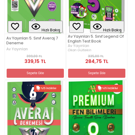
Hızlı Bakış
Hızlı Bakış
Av Yayınları 5. Sınıf Legend Of
Av Yayınları 5. Sınıf Averaj 7
English Test Book
Deneme
Av Yayınları
Av Yayınları
Okan Gültekin
399,00 TL
335,00 TL
339,15 TL
284,75 TL
Sepete Ekle
Sepete Ekle
%15 İNDIRIM
%15 İNDIRIM