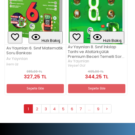
Hızlı Bakış
Hızlı Bakış
Av Yayınları 8. Sınıf İnkılap
Av Yayınları 6. Sınıf Matematik
Tarihi ve Atatürkçülük
Soru Bankası
Premium Beceri Temelli Soru
Av Yayınları
Bankası
Av Yayınları
İrem Uz
Veysel Gül
385,00 TL
405,00 TL
327,25 TL
344,25 TL
Sepete Ekle
Sepete Ekle
1
2
3
4
5
6
7
...
9
>