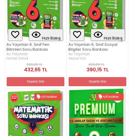
Hızlı Bakış
Hızlı Bakış
Av Yayınları 6. Sınıf Fen
Av Yayınları 6. Sınıf Sosyal
Bilimleri Soru Bankası
Bilgiler Soru Bankası
Av Yayınları
Av Yayınları
Ferhat Öztürk
Veysel Gül
509,00 TL
459,00 TL
432,65 TL
390,15 TL
Sepete Ekle
Sepete Ekle
%15 İNDIRIM
%15 İNDIRIM