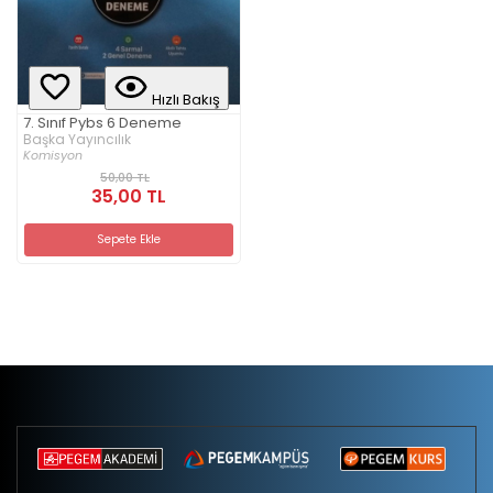
Hızlı Bakış
7. Sınıf Pybs 6 Deneme
Başka Yayıncılık
Komisyon
50,00 TL
35,00 TL
Sepete Ekle