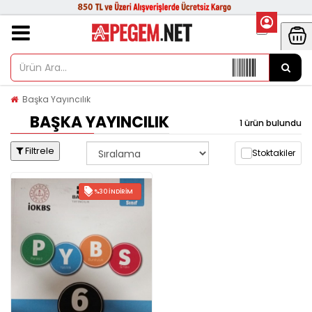
Başka Yayıncılık
BAŞKA YAYINCILIK
1 ürün bulundu
Filtrele
Stoktakiler
%30 İNDIRIM