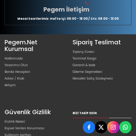
Pegem İletişim
Mesai Saatlerimiz: Hafta içi: 09:00 - 18:00 / Cts: 09:00 - 13:00
Pegem.Net
Sipariş Teslimat
Kurumsal
Sipariş Süreci
Hakkımızda
Teslimat Kargo
Yazarımız Olun
Garanti & İade
Banka Hesapları
Ödeme Seçenekleri
Adres / Kroki
Mesafeli Satış Sözleşmesi
İletişim
Güvenlik Gizlilik
BIZI TAKIP EDIN
Gizlilik İlkeleri
Kişisel Verilen Korunması
Kullanım Şartları