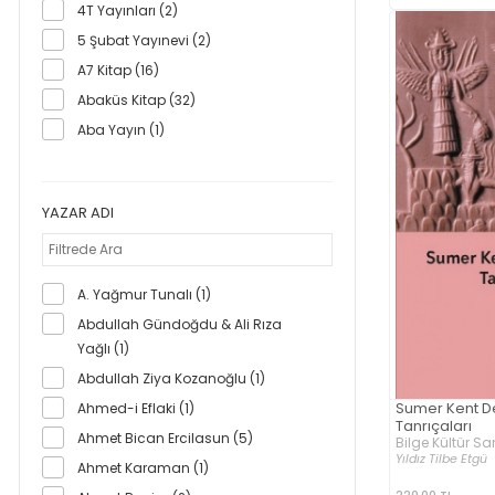
4T Yayınları (2)
5 Şubat Yayınevi (2)
A7 Kitap (16)
Abaküs Kitap (32)
Aba Yayın (1)
Abis Yayıncılık (8)
Abm Yayınevi (35)
YAZAR ADI
Abra Kitap (1)
Absam Sağlık Araştırma Merkezi (1)
Acayip Kitaplar (79)
A. Yağmur Tunalı (1)
Acil Yayınları (89)
Abdullah Gündoğdu & Ali Rıza
Açılım Kitap (12)
Yağlı (1)
Ada Yayın (1)
Abdullah Ziya Kozanoğlu (1)
Aden Yayıncılık (1)
Sumer Kent Dev
Ahmed-i Eflaki (1)
Tanrıçaları
Adres Yayınları (11)
Ahmet Bican Ercilasun (5)
Bilge Kültür Sa
AF Yayınları (1)
Yıldız Tilbe Etgü
Ahmet Karaman (1)
Aganta (18)
220,00 TL