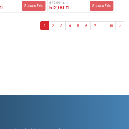
640,00 TL
Sepete Ekle
Sepete Ekle
TL
512,00 TL
1
2
3
4
5
6
7
...
18
>