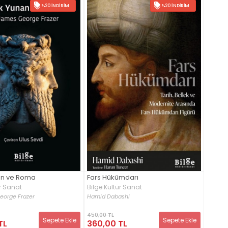
%20 İNDIRIM
%20 İNDIRIM
an ve Roma
Fars Hükümdarı
ür Sanat
Bilge Kültür Sanat
eorge Frazer
Hamid Dabashi
450,00 TL
Sepete Ekle
Sepete Ekle
TL
360,00 TL