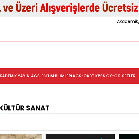
Akademik/K
KADEMIK YAYIN
AGS
EĞITIM BILIMLERI
AGS-ÖABT
KPSS GY-GK
SETLER
 KÜLTÜR SANAT