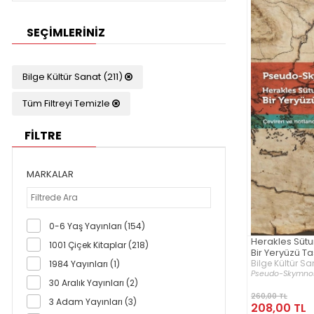
SEÇIMLERINIZ
Bilge Kültür Sanat (211)
Tüm Filtreyi Temizle
FİLTRE
MARKALAR
0-6 Yaş Yayınları (154)
Herakles Sütu
1001 Çiçek Kitaplar (218)
Bir Yeryüzü Tas
Bilge Kültür Sa
1984 Yayınları (1)
Pseudo-Skymno
30 Aralık Yayınları (2)
260,00 TL
3 Adam Yayınları (3)
208,00 TL