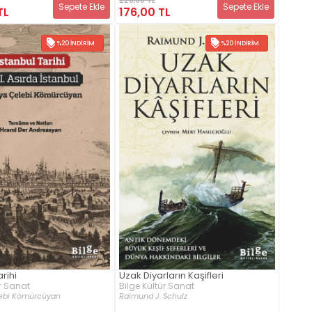
Sepete Ekle
Sepete Ekle
TL
176,00 TL
%20 İNDIRIM
%20 İNDIRIM
rihi
Uzak Diyarların Kaşifleri
ür Sanat
Bilge Kültür Sanat
ebi Kömürcüyan
Raimund J. Schulz