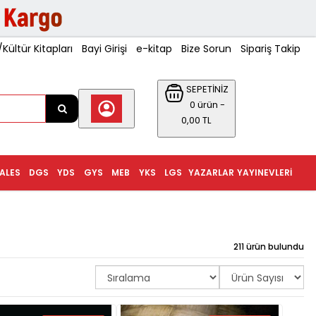
ültür Kitapları
Bayi Girişi
e-kitap
Bize Sorun
Sipariş Takip
SEPETİNİZ
0 ürün -
0,00 TL
ALES
DGS
YDS
GYS
MEB
YKS
LGS
YAZARLAR
YAYINEVLERI
211 ürün bulundu