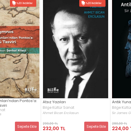
%20 İNDIRIM
%20 İNDIRIM
nları’ndan Pontos’a:
Atsız Yazıları
Antik Yun
viri
Bilge Kültür Sanat
Bilge Kült
nat
Ahmet Bican Ercilasun
Sir James G
s
290,00 TL
280,00 TL
Sepete Ekle
Sepete Ekle
232,00 TL
224,00 