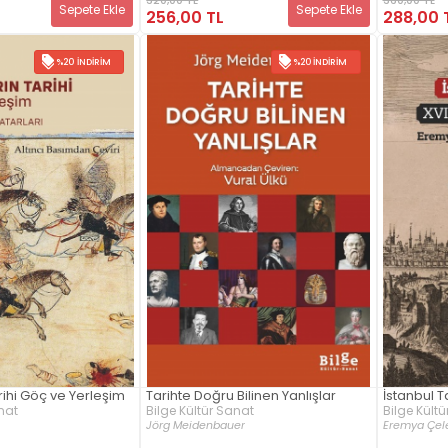
Sepete Ekle
Sepete Ekle
256,00 TL
288,00 
%20 İNDIRIM
%20 İNDIRIM
rihi Göç ve Yerleşim
Tarihte Doğru Bilinen Yanlışlar
İstanbul Ta
nat
Bilge Kültür Sanat
Bilge Kült
Jörg Meidenbauer
Eremya Çel