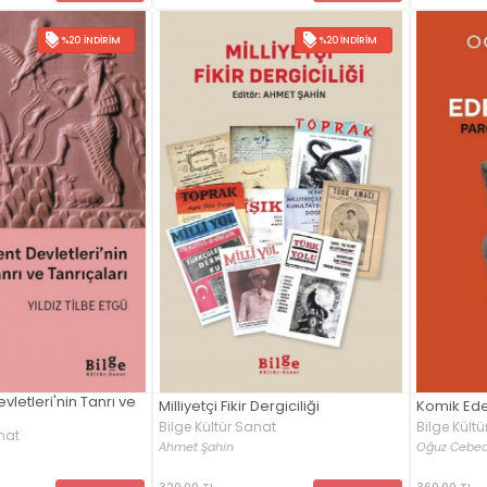
%20 İNDIRIM
%20 İNDIRIM
letleri'nin Tanrı ve
Milliyetçi Fikir Dergiciliği
Komik Ede
Bilge Kültür Sanat
Bilge Kült
nat
Ahmet Şahin
Oğuz Cebec
320,00 TL
360,00 TL