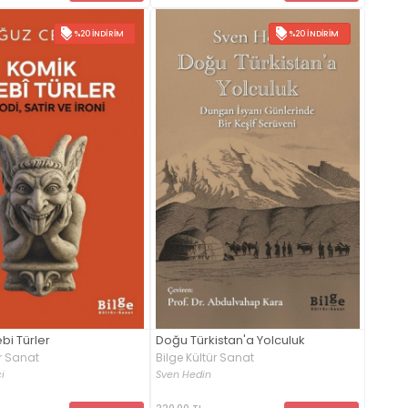
%20 İNDIRIM
%20 İNDIRIM
bi Türler
Doğu Türkistan'a Yolculuk
ür Sanat
Bilge Kültür Sanat
i
Sven Hedin
220,00 TL