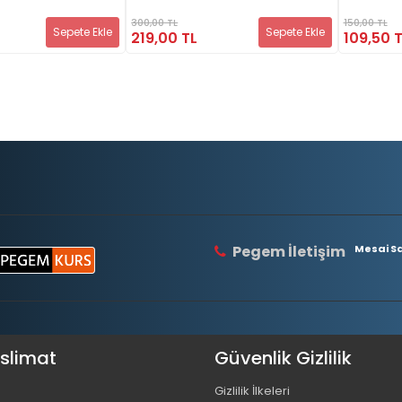
300,00 TL
150,00 TL
Sepete Ekle
Sepete Ekle
219,00 TL
109,50 
Pegem İletişim
Mesai Saa
eslimat
Güvenlik Gizlilik
Gizlilik İlkeleri