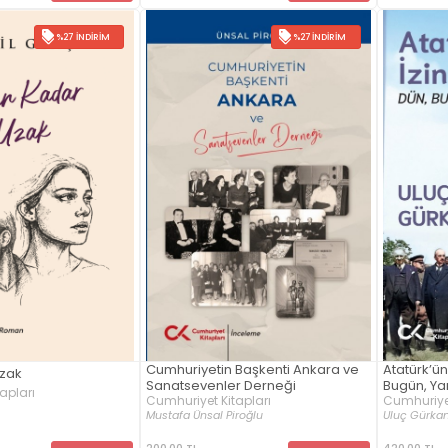
%27 İNDIRIM
%27 İNDIRIM
Cumhuriyetin Başkenti Ankara ve
Atatürk’ün
Uzak
Sanatsevenler Derneği
Bugün, Ya
apları
Cumhuriyet Kitapları
Cumhuriyet
Mustafa Ünsal Piroğlu
Uluç Gürka
200,00 TL
420,00 TL