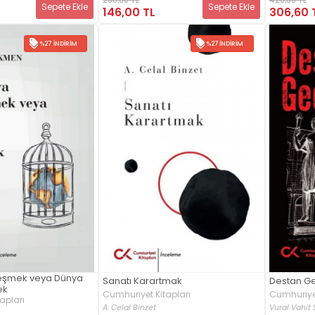
Sepete Ekle
Sepete Ekle
146,00 TL
306,60 
%27 İNDIRIM
%27 İNDIRIM
eşmek veya Dünya
Sanatı Karartmak
Destan G
ek
Cumhuriyet Kitapları
Cumhuriyet
apları
A. Celal Binzet
Vural Vahit