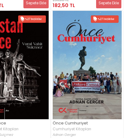
Sepete Ekle
Sepete Ekle
TL
182,50 TL
%27 İNDIRIM
%27 İNDIRIM
ece
Önce Cumhuriyet
 Kitapları
Cumhuriyet Kitapları
 Suiçmez
Adnan Gerger