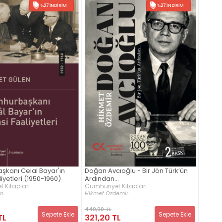
%27 İNDIRIM
%27 İNDIRIM
kanı Celal Bayar'ın
Doğan Avcıoğlu - Bir Jön Türk’ün
liyetleri (1950-1960)
Ardından…
 Kitapları
Cumhuriyet Kitapları
n
Hikmet Özdemir
440,00 TL
Sepete Ekle
Sepete Ekle
TL
321,20 TL