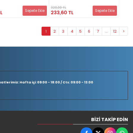
320,00 TL
Sepete Ekle
Sepete Ekle
TL
233,60 TL
1
2
3
4
5
6
7
...
12
>
tlerimiz: Hafta içi: 09:00 - 18:00 / Cts: 09:00 - 13:00
BIZI TAKIP EDIN