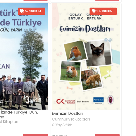
%27 İNDIRIM
%27 İNDIRIM
 İzinde Türkiye: Dün,
Evimizin Dostları
rın
Cumhuriyet Kitapları
 Kitapları
Gülay Ertürk
n
250,00 TL