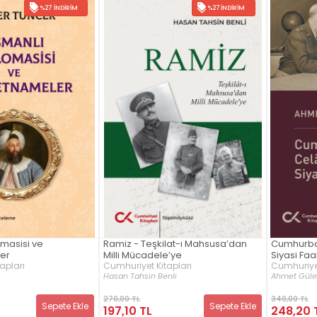
%27 İNDIRIM
%27 İNDIRIM
masisi ve
Ramiz - Teşkilat-ı Mahsusa’dan
Cumhurbaş
er
Milli Mücadele’ye
Siyasi Faa
apları
Cumhuriyet Kitapları
Cumhuriyet
Hasan Tahsin Benli
Ahmet Güle
270,00 TL
340,00 TL
Sepete Ekle
Sepete Ekle
197,10 TL
248,20 