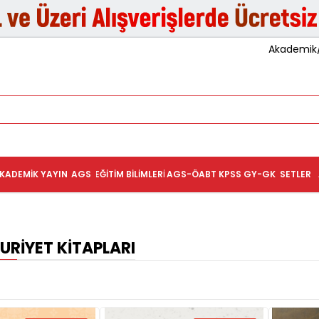
Akademik/K
KADEMIK YAYIN
AGS
EĞITIM BILIMLERI
AGS-ÖABT
KPSS GY-GK
SETLER
RIYET KITAPLARI