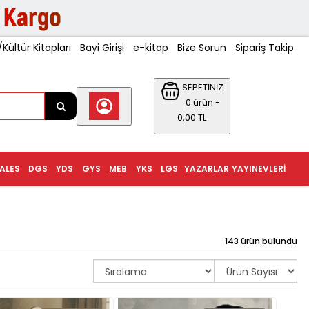
ültür Kitapları
Bayi Girişi
e-kitap
Bize Sorun
Sipariş Takip
SEPETİNİZ
0 ürün -
0,00 TL
ALES
DGS
YDS
GYS
MEB
YKS
LGS
YAZARLAR
YAYINEVLERI
143 ürün bulundu