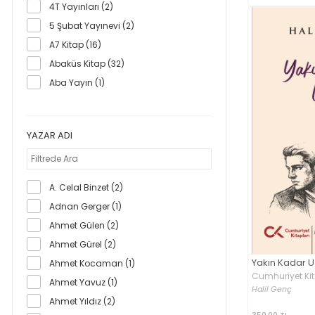
4T Yayınları (2)
5 Şubat Yayınevi (2)
A7 Kitap (16)
Abaküs Kitap (32)
Aba Yayın (1)
Abis Yayıncılık (8)
Abm Yayınevi (37)
YAZAR ADI
Abra Kitap (1)
Absam Sağlık Araştırma Merkezi (1)
Acayip Kitaplar (79)
A. Celal Binzet (2)
Acil Yayınları (89)
Adnan Gerger (1)
Açılım Kitap (12)
Ahmet Gülen (2)
Ada Yayın (1)
Ahmet Gürel (2)
Aden Yayıncılık (1)
Yakın Kadar 
Ahmet Kocaman (1)
Adres Yayınları (11)
Cumhuriyet Kit
Ahmet Yavuz (1)
Halil Genç
AF Yayınları (1)
Ahmet Yıldız (2)
Aganta (18)
350,00 TL