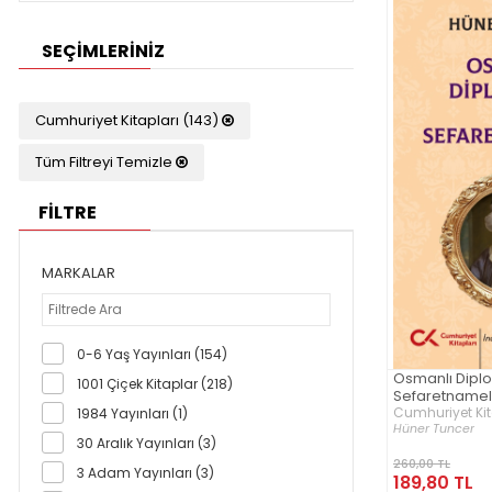
SEÇIMLERINIZ
Cumhuriyet Kitapları (143)
Tüm Filtreyi Temizle
FİLTRE
MARKALAR
0-6 Yaş Yayınları (154)
Osmanlı Diplo
1001 Çiçek Kitaplar (218)
Sefaretnamel
Cumhuriyet Kit
1984 Yayınları (1)
Hüner Tuncer
30 Aralık Yayınları (3)
260,00 TL
3 Adam Yayınları (3)
189,80 TL