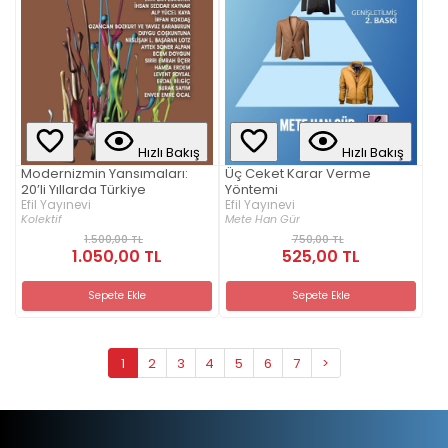
Hızlı Bakış
Hızlı Bakış
Modernizmin Yansımaları:
Üç Ceket Karar Verme
20’li Yıllarda Türkiye
Yöntemi
Efil Yayınevi
Efil Yayınevi
Kolektif
Mete Han Gür
1.500,00 TL
750,00 TL
1.050,00 TL
525,00 TL
Sepete Ekle
Sepete Ekle
1
2
3
4
5
6
7
>