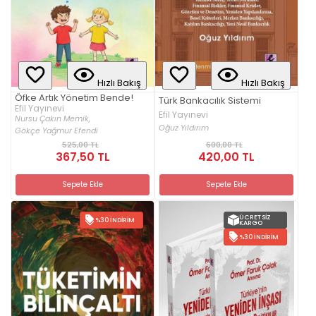
Hızlı Bakış
Hızlı Bakış
Öfke Artık Yönetim Bende!
Türk Bankacılık Sistemi
Efil Yayınevi
Efil Yayınevi
Nursu Çakın Memik,
Oğuz Yıldırım
Gökçe Yağmur Efendi
525,00 TL
600,00 TL
367,50 TL
420,00 TL
Sepete Ekle
Sepete Ekle
ÜCRETSIZ
%30 İNDIRIM
KARGO
%30 İNDIRIM