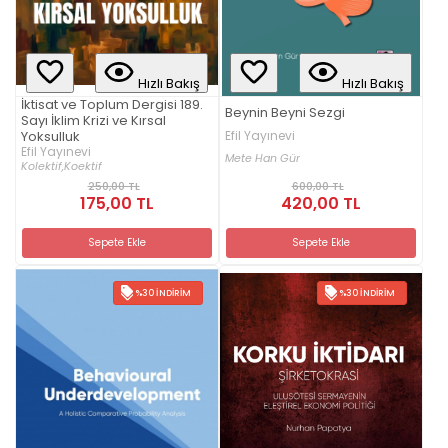
Hızlı Bakış
Hızlı Bakış
İktisat ve Toplum Dergisi 189.
Beynin Beyni Sezgi
Sayı İklim Krizi ve Kırsal
Yoksulluk
Efil Yayınevi
Efil Yayınevi
Mete Han Gür
Kolektif,
Koektif
250,00 TL
600,00 TL
175,00 TL
420,00 TL
Sepete Ekle
Sepete Ekle
%30 İNDIRIM
%30 İNDIRIM