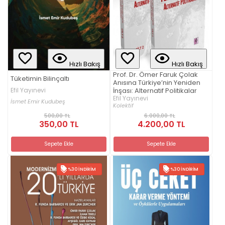
Hızlı Bakış
Hızlı Bakış
Prof. Dr. Ömer Faruk Çolak
Tüketimin Bilinçaltı
Anısına Türkiye’nin Yeniden
Efil Yayınevi
İnşası: Alternatif Politikalar
Efil Yayınevi
İsmet Emir Kudubeş
Kolektif
500,00 TL
6.000,00 TL
350,00 TL
4.200,00 TL
Sepete Ekle
Sepete Ekle
%30 İNDIRIM
%30 İNDIRIM