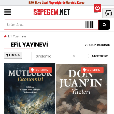
Efil Yayınevi
EFIL YAYINEVI
79 ürün bulundu
Filtrele
Stoktakiler
%30 İNDIRIM
%30 İNDIRIM