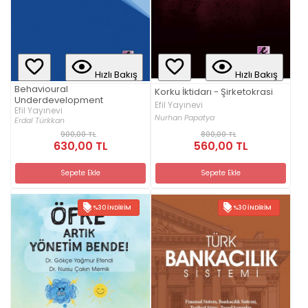
Hızlı Bakış
Hızlı Bakış
Behavioural
Korku İktidarı - Şirketokrasi
Underdevelopment
Efil Yayınevi
Efil Yayınevi
Nurhan Papatya
Erdal Türkkan
900,00 TL
800,00 TL
630,00 TL
560,00 TL
Sepete Ekle
Sepete Ekle
%30 İNDIRIM
%30 İNDIRIM