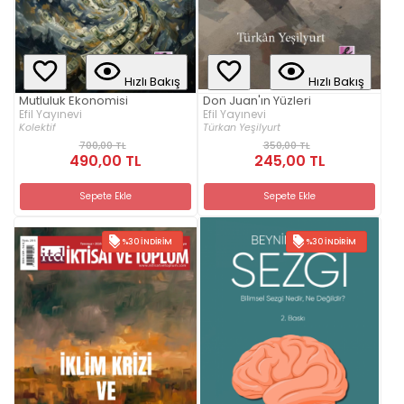
Hızlı Bakış
Hızlı Bakış
Mutluluk Ekonomisi
Don Juan'ın Yüzleri
Efil Yayınevi
Efil Yayınevi
Kolektif
Türkan Yeşilyurt
700,00 TL
350,00 TL
490,00 TL
245,00 TL
Sepete Ekle
Sepete Ekle
%30 İNDIRIM
%30 İNDIRIM