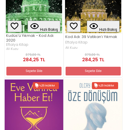
Hızlı Bakış
Hızlı Bakış
Kudüs’ü Yıkmak - Kod Adı:
Kod Adı: 39 Vatikan’ı Yıkmak
2020
Eftalya Kitap
Eftalya Kitap
Ali Kuzu
Ali Kuzu
379,00 TL
379,00 TL
284,25 TL
284,25 TL
Sepete Ekle
Sepete Ekle
%25 İNDIRIM
%25 İNDIRIM