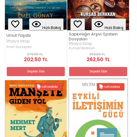
Hızlı Bakış
Hızlı Bakış
Sapkınlığın Arşivi: Epstein
Umut Yaşatır
Dosyaları
Eftalya Kitap
Eftalya Kitap
Emel Günaydın
Kursad Berkkan
270,00 TL
350,00 TL
202,50 TL
262,50 TL
Sepete Ekle
Sepete Ekle
%25 İNDIRIM
%25 İNDIRIM