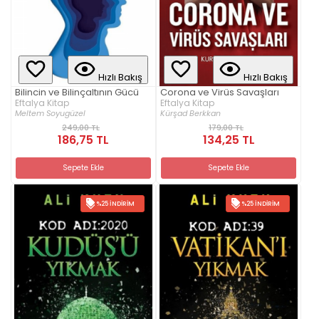
Hızlı Bakış
Hızlı Bakış
Bilincin ve Bilinçaltının Gücü
Corona ve Virüs Savaşları
Eftalya Kitap
Eftalya Kitap
Meltem Soyugüzel
Kürşad Berkkan
249,00 TL
179,00 TL
186,75 TL
134,25 TL
Sepete Ekle
Sepete Ekle
%25 İNDIRIM
%25 İNDIRIM