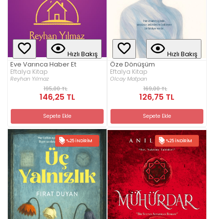
Hızlı Bakış
Hızlı Bakış
Eve Varınca Haber Et
Öze Dönüşüm
Eftalya Kitap
Eftalya Kitap
Reyhan Yılmaz
Olcay Matpan
195,00 TL
169,00 TL
146,25 TL
126,75 TL
Sepete Ekle
Sepete Ekle
%25 İNDIRIM
%25 İNDIRIM