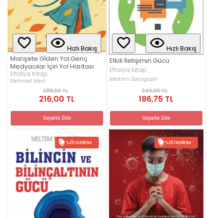
Hızlı Bakış
Hızlı Bakış
Manşete Gİden Yol;Genç
Etkili İletişimin Gücü
Medyacılar İçin Yol Haritası
Eftalya Kitap
Eftalya Kitap
Meltem Soyugüzel
Mehmet Mert
288,00 TL
249,00 TL
216,00 TL
186,75 TL
Sepete Ekle
Sepete Ekle
%25 İNDIRIM
%25 İNDIRIM