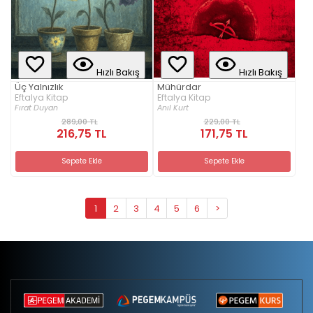
Hızlı Bakış
Hızlı Bakış
Üç Yalnızlık
Mühürdar
Eftalya Kitap
Eftalya Kitap
Fırat Duyan
Anıl Kurt
289,00 TL
229,00 TL
216,75 TL
171,75 TL
Sepete Ekle
Sepete Ekle
1
2
3
4
5
6
>