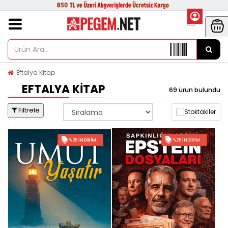
Eftalya Kitap
EFTALYA KITAP
69 ürün bulundu
Filtrele
Stoktakiler
%25 İNDIRIM
%25 İNDIRIM