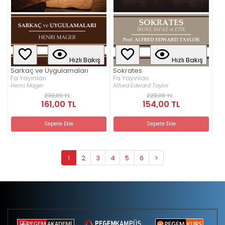
Hızlı Bakış
Hızlı Bakış
Sarkaç ve Uygulamaları
Sokrates
Fa Yayınları
Fa Yayınları
Henri Mager
Alfred Edward Taylor
230,00 TL
220,00 TL
161,00 TL
154,00 TL
Sepete Ekle
Sepete Ekle
1
2
3
4
5
6
>