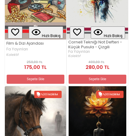
Hızlı Bakış
Hızlı Bakış
Cornell Tekniği Not Defteri -
Film & Dizi Ajandası
Küçük Pusula - Çizgili
Fa Yayınları
Fa Yayınları
Kolektif
Kolektıf
250,00 TL
400,00 TL
175,00 TL
280,00 TL
Sepete Ekle
Sepete Ekle
%30 İNDIRIM
%30 İNDIRIM