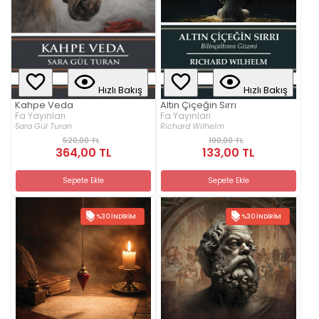
Hızlı Bakış
Hızlı Bakış
Kahpe Veda
Altın Çiçeğin Sırrı
Fa Yayınları
Fa Yayınları
Sara Gül Turan
Richard Wilhelm
520,00 TL
190,00 TL
364,00 TL
133,00 TL
Sepete Ekle
Sepete Ekle
%30 İNDIRIM
%30 İNDIRIM