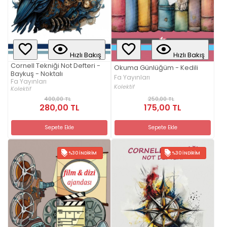
Hızlı Bakış
Hızlı Bakış
Cornell Tekniği Not Defteri -
Okuma Günlüğüm - Kedili
Baykuş - Noktalı
Fa Yayınları
Fa Yayınları
Kolektif
Kolektif
400,00 TL
250,00 TL
280,00 TL
175,00 TL
Sepete Ekle
Sepete Ekle
%30 İNDIRIM
%30 İNDIRIM