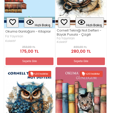
Hızlı Bakış
Hızlı Bakış
Cornell Tekniği Not Defteri -
Okuma Günlüğüm - Kitaplar
Büyük Pusula - Çizgili
Fa Yayınları
Fa Yayınları
Kolektif
Kolektif
250,00 TL
400,00 TL
175,00 TL
280,00 TL
Sepete Ekle
Sepete Ekle
%30 İNDIRIM
%30 İNDIRIM