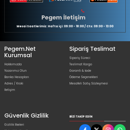
Pegem İletişim
Mesai Saatlerimiz: Hafta içi: 09:00 - 18:00 / Cts: 09:00 - 13:00
Pegem.Net
Sipariş Teslimat
Kurumsal
Sipariş Süreci
Hakkımızda
Teslimat Kargo
Yazarımız Olun
Garanti & İade
Banka Hesapları
Ödeme Seçenekleri
Adres / Kroki
Mesafeli Satış Sözleşmesi
İletişim
Güvenlik Gizlilik
BIZI TAKIP EDIN
Gizlilik İlkeleri