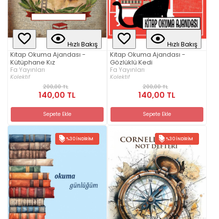
Hızlı Bakış
Hızlı Bakış
Kitap Okuma Ajandası -
Kitap Okuma Ajandası -
Kütüphane Kız
Gözlüklü Kedi
Fa Yayınları
Fa Yayınları
Kolektif
Kolektif
200,00 TL
200,00 TL
140,00 TL
140,00 TL
Sepete Ekle
Sepete Ekle
%30 İNDIRIM
%30 İNDIRIM