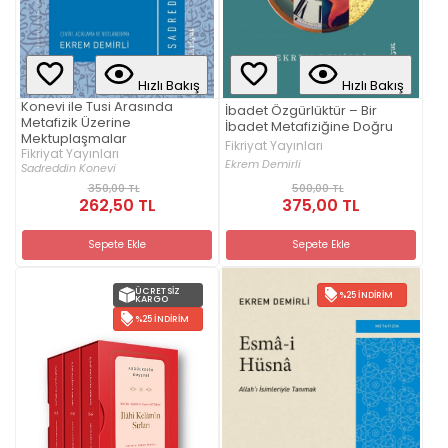
Hızlı Bakış
Hızlı Bakış
Konevi ile Tusi Arasında
İbadet Özgürlüktür – Bir
Metafizik Üzerine
İbadet Metafiziğine Doğru
Mektuplaşmalar
Fikriyat Yayınları
Fikriyat Yayınları
Ekrem Demirli
Sadreddin Konevi
350,00 TL
500,00 TL
262,50 TL
375,00 TL
Sepete Ekle
Sepete Ekle
ÜCRETSIZ
%25 İNDIRIM
KARGO
%25 İNDIRIM