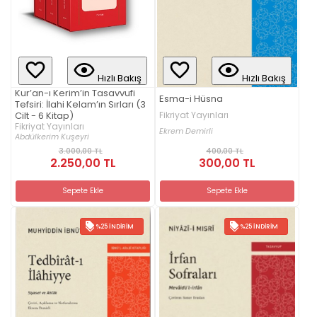
Hızlı Bakış
Hızlı Bakış
Kur’an-ı Kerim’in Tasavvufi
Esma-i Hüsna
Tefsiri: İlahi Kelam’ın Sırları (3
Cilt - 6 Kitap)
Fikriyat Yayınları
Fikriyat Yayınları
Ekrem Demirli
Abdülkerim Kuşeyri
3.000,00 TL
400,00 TL
2.250,00 TL
300,00 TL
Sepete Ekle
Sepete Ekle
%25 İNDIRIM
%25 İNDIRIM