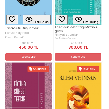
Hızlı Bakış
Hızlı Bakış
Tasavvuf Metafiziği Miftahu’l-
Tasavvufu Düşünmek
gayb
Fikriyat Yayınları
Fikriyat Yayınları
Ekrem Demirli
Sadrettin Konevi
600,00 TL
400,00 TL
450,00 TL
300,00 TL
Sepete Ekle
Sepete Ekle
%25 İNDIRIM
%25 İNDIRIM