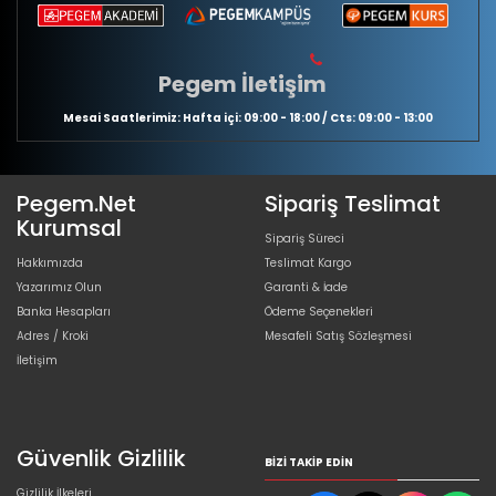
Pegem İletişim
Mesai Saatlerimiz: Hafta içi: 09:00 - 18:00 / Cts: 09:00 - 13:00
Pegem.Net
Sipariş Teslimat
Kurumsal
Sipariş Süreci
Hakkımızda
Teslimat Kargo
Yazarımız Olun
Garanti & İade
Banka Hesapları
Ödeme Seçenekleri
Adres / Kroki
Mesafeli Satış Sözleşmesi
İletişim
Güvenlik Gizlilik
BIZI TAKIP EDIN
Gizlilik İlkeleri