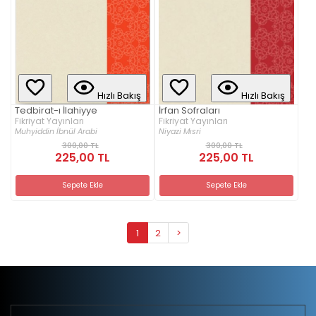
Hızlı Bakış
Hızlı Bakış
Tedbirat-ı İlahiyye
İrfan Sofraları
Fikriyat Yayınları
Fikriyat Yayınları
Muhyiddin İbnül Arabi
Niyazi Mısri
300,00 TL
300,00 TL
225,00 TL
225,00 TL
Sepete Ekle
Sepete Ekle
1
2
>