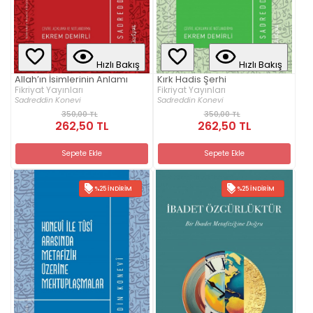
Hızlı Bakış
Hızlı Bakış
Allah’ın İsimlerinin Anlamı
Kırk Hadis Şerhi
Fikriyat Yayınları
Fikriyat Yayınları
Sadreddin Konevi
Sadreddin Konevi
350,00 TL
350,00 TL
262,50 TL
262,50 TL
Sepete Ekle
Sepete Ekle
%25 İNDIRIM
%25 İNDIRIM