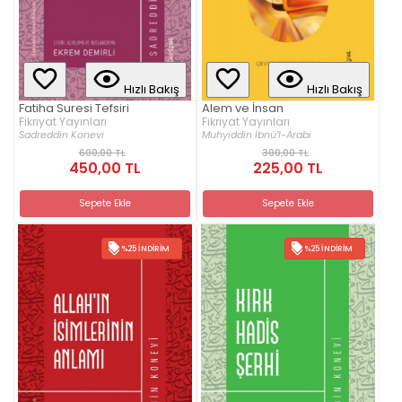
Hızlı Bakış
Hızlı Bakış
Fatiha Suresi Tefsiri
Alem ve İnsan
Fikriyat Yayınları
Fikriyat Yayınları
Sadreddin Konevi
Muhyiddin İbnü’l-Arabi
600,00 TL
300,00 TL
450,00 TL
225,00 TL
Sepete Ekle
Sepete Ekle
%25 İNDIRIM
%25 İNDIRIM