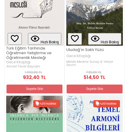
Hızlı Bakış
Hızlı Bakış
Türk Eğitim Tarihinde
Uludağ'ın Saklı Yüzü
Öğretmen Yetiştirme ve
Gece Kitaplığı
Öğretmenlik Mesleği
Melda Medine Sunay & Veliye
Gece Kitaplığı
Sevim
Ahmet Fikret Bayraklı
1.332,00 TL
735,00 TL
932,40 TL
514,50 TL
Sepete Ekle
Sepete Ekle
%30 İNDIRIM
%30 İNDIRIM