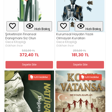
Hızlı Bakış
Hızlı Bakış
Şirketinizin Finansal
Kurumsal Hayatın Yazılı
Danışmanı Siz Olun
Olmayan Kuralları
Gece Kitaplığı
Gece Kitaplığı
Gökhan İnce
Gökhan İnce
532,00 TL
259,00 TL
372,40 TL
181,30 TL
Sepete Ekle
Sepete Ekle
%30 İNDIRIM
%30 İNDIRIM