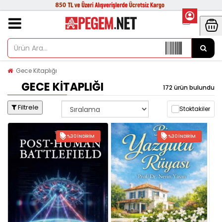
Gece Kitaplığı
GECE KITAPLIĞI
172 ürün bulundu
Filtrele
Stoktakiler
%30 İNDIRIM
%30 İNDIRIM