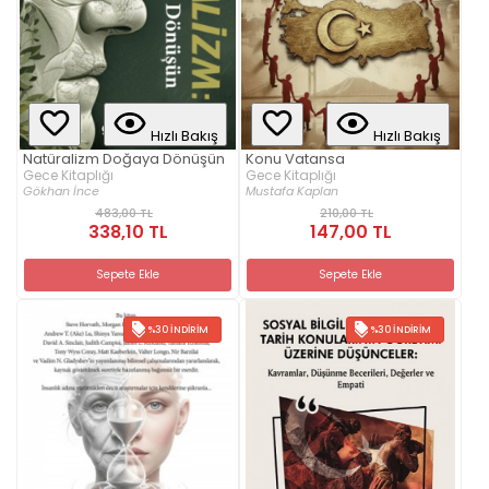
Hızlı Bakış
Hızlı Bakış
Natüralizm Doğaya Dönüşün
Konu Vatansa
Gece Kitaplığı
Gece Kitaplığı
Gökhan İnce
Mustafa Kaplan
483,00 TL
210,00 TL
338,10 TL
147,00 TL
Sepete Ekle
Sepete Ekle
%30 İNDIRIM
%30 İNDIRIM