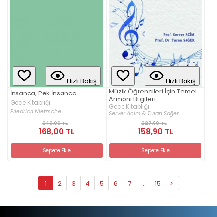
Hızlı Bakış
Hızlı Bakış
Müzik Öğrencileri İçin Temel
İnsanca, Pek İnsanca
Armoni Bilgileri
Gece Kitaplığı
Gece Kitaplığı
Friedrich Nietzsche
Server Acim & Turan Sağer
240,00 TL
227,00 TL
168,00 TL
158,90 TL
Sepete Ekle
Sepete Ekle
1
2
3
4
5
6
7
...
15
>