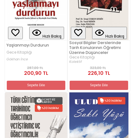
Hızlı Bakış
Hızlı Bakış
Sosyal Bilgiler Derslerinde
Yaşlanmayı Durdurun
Tarih Konularının Öğretimi
Gece Kitaplığı
Üzerine Düşünceler
Gece Kitaplığı
Gökhan İnce
Kolektif
287,00 TL
323,00 TL
200,90 TL
226,10 TL
Sepete Ekle
Sepete Ekle
ÜCRETSIZ
%30 İNDIRIM
KARGO
%30 İNDIRIM