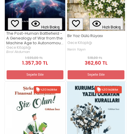
Hızlı Bakış
Hızlı Bakış
The Post-Human Battlefield -
Bir Yaz Gülü Rüyası
A Genealogy of War from the
Machine Age to Autonomous
Gece Kitaplığı
Battle
Gece Kitaplığı
Nerin Yayın
Birol Akduman
1.939,00 TL
518,00 TL
1.357,30 TL
362,60 TL
Sepete Ekle
Sepete Ekle
%30 İNDIRIM
%30 İNDIRIM