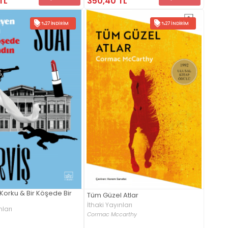
TL
350,40 TL
%27 İNDIRIM
%27 İNDIRIM
Korku & Bir Köşede Bir
Tüm Güzel Atlar
İthaki Yayınları
nları
Cormac Mccarthy