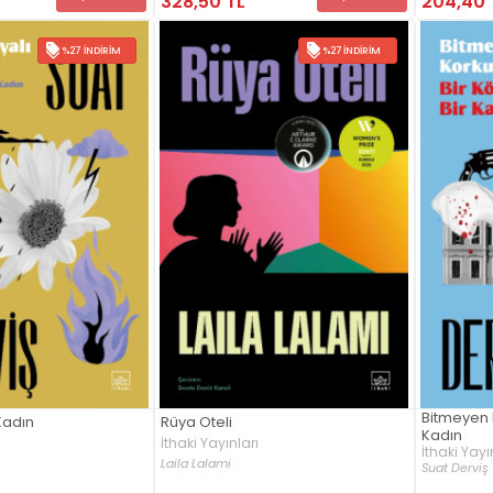
328,50 TL
204,40 
%27 İNDIRIM
%27 İNDIRIM
Bitmeyen 
Kadın
Rüya Oteli
Kadın
İthaki Yayınları
İthaki Yayı
Laila Lalami
Suat Derviş