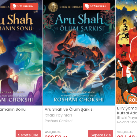
%27 İNDIRIM
%27 İNDIRIM
Billy Şama
Zamanın Sonu
Aru Shah ve Ölüm Şarkısı
Kutsal Atl
İthaki Yayınları
İthaki Yayı
i
Roshani Chokshi
Roland Cha
450,00 TL
280,00 TL
Sepete Ekle
Sepete Ekle