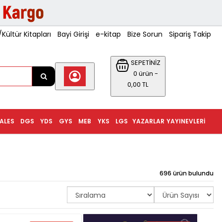
ültür Kitapları
Bayi Girişi
e-kitap
Bize Sorun
Sipariş Takip
SEPETİNİZ
0 ürün -
0,00 TL
ALES
DGS
YDS
GYS
MEB
YKS
LGS
YAZARLAR
YAYINEVLERI
696 ürün bulundu