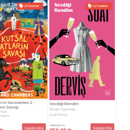
%27 İNDIRIM
%27 İNDIRIM
n'ın Serüvenleri 2 -
Sevdiği Bendim
arın Savaşı
İthaki Yayınları
nları
Suat Derviş
mbers
480,00 TL
Sepete Ekle
Sepete Ekle