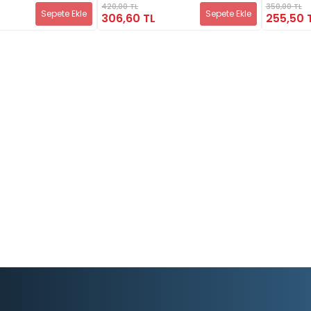
420,00 TL
350,00 TL
Sepete Ekle
Sepete Ekle
306,60 TL
255,50 