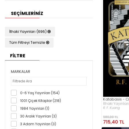
SEÇIMLERINIZ
İthaki Yayınları (696)
Tüm Filtreyi Temizle
FİLTRE
MARKALAR
0-6 Yaş Yayınları (154)
Katabasis - Cil
1001 Çiçek Kitaplar (218)
İthaki Yayınları
R. F. Kuang
1984 Yayınları (1)
30 Aralık Yayınları (3)
980,00 TL
715,40 TL
3 Adam Yayınları (3)