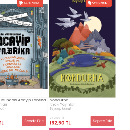
%27 İNDIRIM
%27 İNDIRIM
udundaki Acayip Fabrika
Nondurha
nları
İthaki Yayınları
quin
Zeynep Ünsal
250,00 TL
Sepete Ekle
Sepete Ekle
TL
182,50 TL