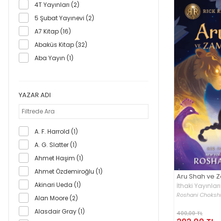
4T Yayınları (2)
5 Şubat Yayınevi (2)
A7 Kitap (16)
Abaküs Kitap (32)
Aba Yayın (1)
Abis Yayıncılık (8)
Abm Yayınevi (37)
YAZAR ADI
Abra Kitap (1)
Absam Sağlık Araştırma Merkezi (1)
Acayip Kitaplar (79)
A. F. Harrold (1)
Acil Yayınları (89)
A. G. Slatter (1)
Açılım Kitap (12)
Ahmet Haşim (1)
Ada Yayın (1)
Ahmet Özdemiroğlu (1)
Aru Shah ve 
Aden Yayıncılık (1)
Akinari Ueda (1)
İthaki Yayınları
Adres Yayınları (11)
Roshani Choksh
Alan Moore (2)
AF Yayınları (1)
Alasdair Gray (1)
400,00 TL
Aganta (18)