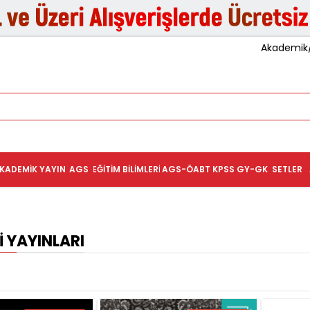
Akademik/K
KADEMIK YAYIN
AGS
EĞITIM BILIMLERI
AGS-ÖABT
KPSS GY-GK
SETLER
I YAYINLARI