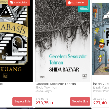
%27 İNDIRIM
%27 İNDIRIM
tli
Geceleri Sessizdir Tahran
İnsan Vüc
İthaki Yayınları
İthaki Yayı
Shida Bazyar
Rachel Poli
375,00 TL
380,00 TL
Sepete Ekle
Sepete Ekle
273,75 TL
277,40 