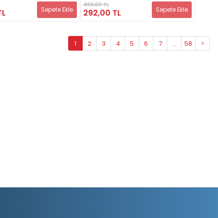
400,00 TL
Sepete Ekle
Sepete Ekle
TL
292,00 TL
1
2
3
4
5
6
7
...
58
>