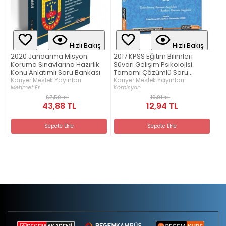
Hızlı Bakış
Hızlı Bakış
2020 Jandarma Misyon
2017 KPSS Eğitim Bilimleri
Koruma Sınavlarına Hazırlık
Süvari Gelişim Psikolojisi
Konu Anlatımlı Soru Bankası
Tamamı Çözümlü Soru
Kariyer Meslek Yayınları
Bankası Kariyer Meslek
Kariyer Meslek Yayınları
Mehmet Er
Komisyon
Yayınları
67,50 TL
19,91 TL
43,88 TL
12,94 TL
Sepete Ekle
Sepete Ekle