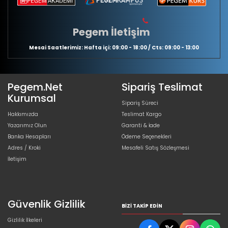
Pegem İletişim
Mesai Saatlerimiz: Hafta içi: 09:00 - 18:00 / Cts: 09:00 - 13:00
Pegem.Net
Sipariş Teslimat
Kurumsal
Sipariş Süreci
Hakkımızda
Teslimat Kargo
Yazarımız Olun
Garanti & İade
Banka Hesapları
Ödeme Seçenekleri
Adres / Kroki
Mesafeli Satış Sözleşmesi
İletişim
Güvenlik Gizlilik
BIZI TAKIP EDIN
Gizlilik İlkeleri