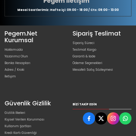
Pegem İletişim
Mesai Saatlerimiz: Hafta içi: 09:00 - 18:00 / Cts: 09:00 - 13:00
Pegem.Net
Sipariş Teslimat
Kurumsal
Sipariş Süreci
Hakkımızda
Teslimat Kargo
Yazarımız Olun
Garanti & İade
Banka Hesapları
Ödeme Seçenekleri
Adres / Kroki
Mesafeli Satış Sözleşmesi
İletişim
Güvenlik Gizlilik
BIZI TAKIP EDIN
Gizlilik İlkeleri
Kişisel Verilen Korunması
Kullanım Şartları
Kredi Kartı Güvenliği