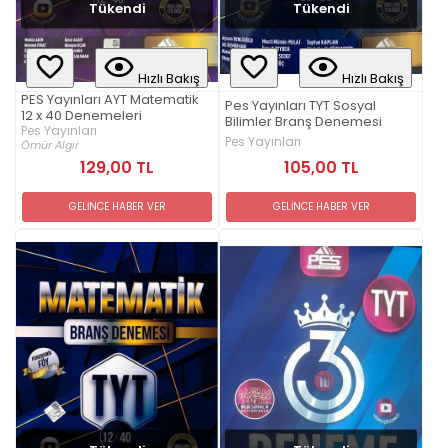
Tükendi
Tükendi
Hızlı Bakış
Hızlı Bakış
PES Yayınları AYT Matematik
Pes Yayınları TYT Sosyal
12 x 40 Denemeleri
Bilimler Branş Denemesi
Pes Yayınları
Pes Yayınları
Ömür Algır
105,00 TL
129,00 TL
GELİNCE HABER VER
GELİNCE HABER VER