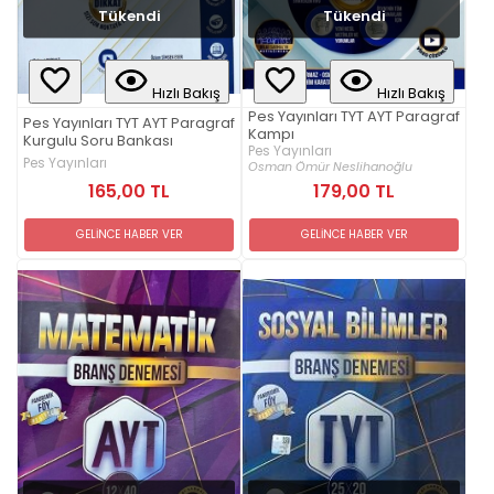
Tükendi
Tükendi
Hızlı Bakış
Hızlı Bakış
Pes Yayınları TYT AYT Paragraf
Pes Yayınları TYT AYT Paragraf
Kampı
Kurgulu Soru Bankası
Pes Yayınları
Pes Yayınları
Osman Ömür Neslihanoğlu
165,00 TL
179,00 TL
GELİNCE HABER VER
GELİNCE HABER VER