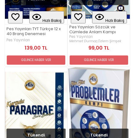
Hızlı Bakış
Hızlı Bakış
Pes Yayınları Sözcük ve
Pes Yayınları TYT Türkçe 12 x
Cümlede Anlam Kampı
40 Branş Denemesi
Pes Yayınları
Pes Yayınları
Mehmet Durmaz,
Özlem Şimşek
139,00 TL
99,00 TL
GELİNCE HABER VER
GELİNCE HABER VER
Tükendi
Tükendi