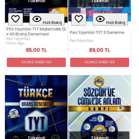
Tükendi
Tükendi
Hızlı Bakış
Hızlı Bakış
PES Yayınları TYT Matematik 12
Pes Yayınları TYT 3 Deneme
x 40 Branş Denemesi
Pes Yayınları
Pes Yayınları
Ömür Algır
95,00 TL
89,00 TL
GELİNCE HABER VER
GELİNCE HABER VER
Tükendi
Tükendi