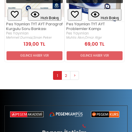
Hızlı Bakış
Hızlı Bakış
Pes Yayınları TYT AYT Paragraf
Pes Yayınları TYT AYT
Kurgulu Soru Bankası
Problemler Kampı
Pes Yayınları
Pes Yayınları
Mehmet Durmaz,
Sinan Peker
Muhlis Akın,
Ömür Algır
139,00 TL
69,00 TL
GELİNCE HABER VER
GELİNCE HABER VER
1
2
>