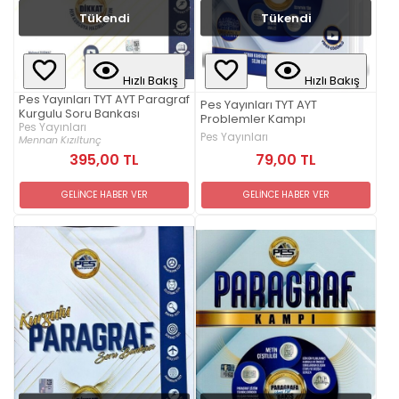
Tükendi
Tükendi
Hızlı Bakış
Hızlı Bakış
Pes Yayınları TYT AYT Paragraf
Pes Yayınları TYT AYT
Kurgulu Soru Bankası
Problemler Kampı
Pes Yayınları
Pes Yayınları
Mennan Kızıltunç
79,00 TL
395,00 TL
GELİNCE HABER VER
GELİNCE HABER VER