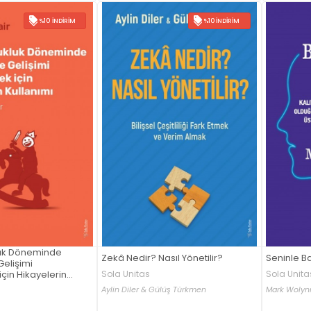
%10 İNDIRIM
%10 İNDIRIM
uk Döneminde
Zekâ Nedir? Nasıl Yönetilir?
Seninle B
elişimi
çin Hikayelerin
Sola Unitas
Sola Unita
Aylin Diler & Gülüş Türkmen
Mark Wolyn