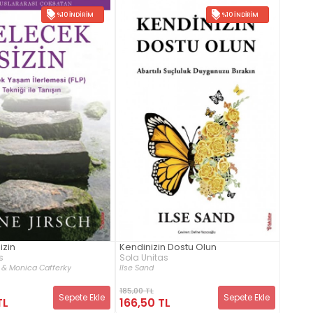
%10 İNDIRIM
%10 İNDIRIM
izin
Kendinizin Dostu Olun
s
Sola Unitas
 & Monica Cafferky
Ilse Sand
185,00 TL
Sepete Ekle
Sepete Ekle
TL
166,50 TL