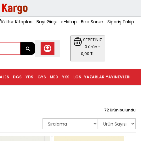
ültür Kitapları
Bayi Girişi
e-kitap
Bize Sorun
Sipariş Takip
SEPETİNİZ
0 ürün -
0,00 TL
ALES
DGS
YDS
GYS
MEB
YKS
LGS
YAZARLAR
YAYINEVLERI
72 ürün bulundu