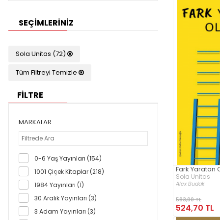
SEÇIMLERINIZ
Sola Unitas (72)
Tüm Filtreyi Temizle
FİLTRE
MARKALAR
0-6 Yaş Yayınları (154)
Fark Yaratan
1001 Çiçek Kitaplar (218)
Sola Unitas
Alex Budak
1984 Yayınları (1)
30 Aralık Yayınları (3)
583,00 TL
524,70 TL
3 Adam Yayınları (3)