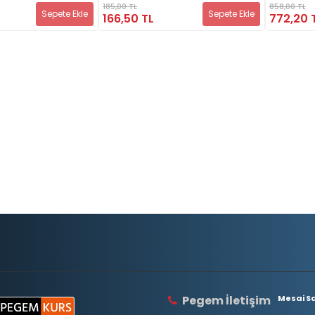
185,00 TL
858,00 TL
Sepete Ekle
Sepete Ekle
166,50 TL
772,20 
Pegem İletişim
Mesai Saa