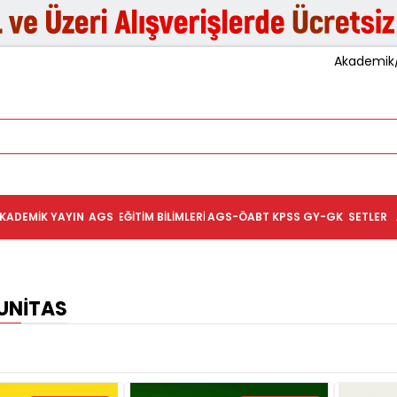
Akademik/K
KADEMIK YAYIN
AGS
EĞITIM BILIMLERI
AGS-ÖABT
KPSS GY-GK
SETLER
UNITAS