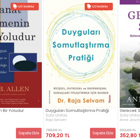
%10 İNDIRIM
%10 İNDIRIM
 Bir Yoludur
Duyguları Somutlaştırma Pratiği
Gelecek S
Sola Unitas
Sola Unita
Raja Selvam
Anne Jirsch
788,00 TL
392,00 TL
Sepete Ekle
Sepete Ekle
709,20 TL
352,80 