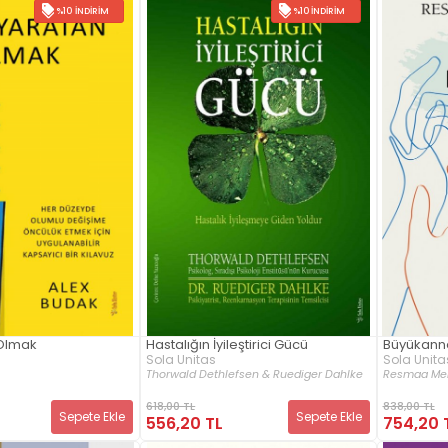
%10 İNDIRIM
%10 İNDIRIM
 Olmak
Hastalığın İyileştirici Gücü
Büyükanne
Sola Unitas
Sola Unita
Thorwald Dethlefsen & Ruediger Dahlke
Resmaa M
618,00 TL
838,00 TL
Sepete Ekle
Sepete Ekle
556,20 TL
754,20 