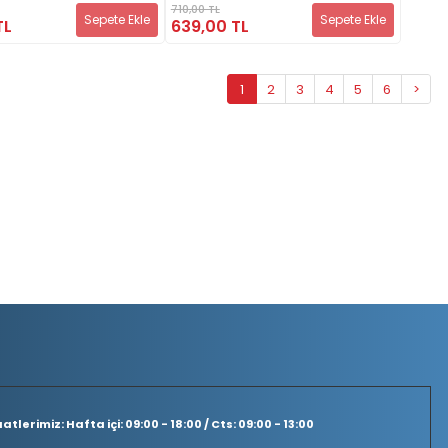
710,00 TL
Sepete Ekle
Sepete Ekle
TL
639,00 TL
1
2
3
4
5
6
>
tlerimiz: Hafta içi: 09:00 - 18:00 / Cts: 09:00 - 13:00