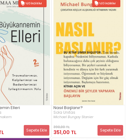
%10 İNDIRIM
%10 İNDIRIM
min Elleri
Nasıl Başlanır?
s
Sola Unitas
enakem
Michael Bungay Stanier
390,00 TL
Sepete Ekle
Sepete Ekle
TL
351,00 TL