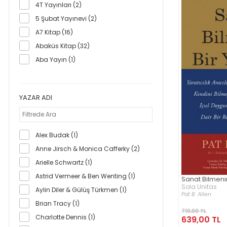
4T Yayınları (2)
5 Şubat Yayınevi (2)
A7 Kitap (16)
Abaküs Kitap (32)
Aba Yayın (1)
Abis Yayıncılık (8)
Abm Yayınevi (36)
YAZAR ADI
Abra Kitap (1)
Absam Sağlık Araştırma Merkezi (1)
Acayip Kitaplar (79)
Alex Budak (1)
Acil Yayınları (89)
Anne Jirsch & Monica Cafferky (2)
Açılım Kitap (12)
Arielle Schwartz (1)
Ada Yayın (1)
Astrid Vermeer & Ben Wenting (1)
Sanat Bilmenin
Aden Yayıncılık (1)
Sola Unitas
Aylin Diler & Gülüş Türkmen (1)
Pat B. Allen
Adres Yayınları (11)
Brian Tracy (1)
AF Yayınları (1)
710,00 TL
Charlotte Dennis (1)
639,00 TL
Aganta (18)