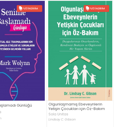
%10 İNDIRIM
%10 İNDIRIM
Olgunlaşmamış Ebeveynlerin
aşlamadı Günlüğü
Yetişin Çocukları için Öz-Bakım
s
Sola Unitas
n
Lindsay C. Gibson