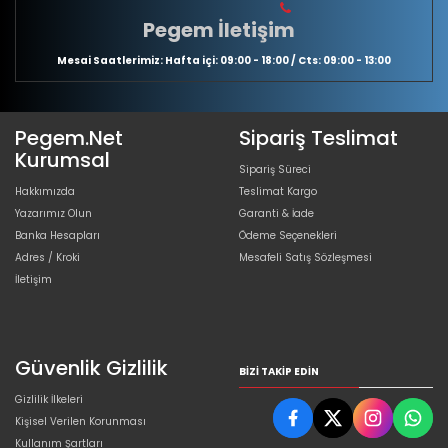
Pegem İletişim
Mesai Saatlerimiz: Hafta içi: 09:00 - 18:00 / Cts: 09:00 - 13:00
Pegem.Net
Sipariş Teslimat
Kurumsal
Sipariş Süreci
Hakkımızda
Teslimat Kargo
Yazarımız Olun
Garanti & İade
Banka Hesapları
Ödeme Seçenekleri
Adres / Kroki
Mesafeli Satış Sözleşmesi
İletişim
Güvenlik Gizlilik
BIZI TAKIP EDIN
Gizlilik İlkeleri
Kişisel Verilen Korunması
Kullanım Şartları