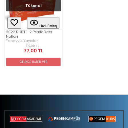
Tükendi
Hızlı Bakış
2022 DHBT 1-2 Pratik Ders
Notları
Tahayyül Yayınları
110,00 TL
77,00 TL
GELİNCE HABER VER