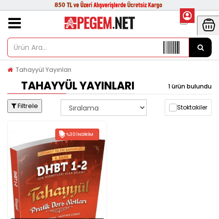
Tahayyül Yayınları
TAHAYYÜL YAYINLARI
1 ürün bulundu
Filtrele
Stoktakiler
%30 İNDIRIM