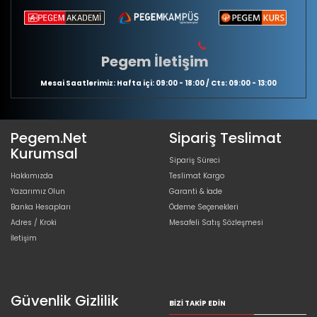
Pegem İletişim
Mesai Saatlerimiz: Hafta içi: 09:00 - 18:00 / Cts: 09:00 - 13:00
Pegem.Net
Sipariş Teslimat
Kurumsal
Sipariş Süreci
Hakkımızda
Teslimat Kargo
Yazarımız Olun
Garanti & İade
Banka Hesapları
Ödeme Seçenekleri
Adres / Kroki
Mesafeli Satış Sözleşmesi
İletişim
Güvenlik Gizlilik
BIZI TAKIP EDIN