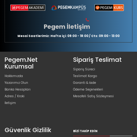
Pegem İletişim
Mesai Saatlerimiz: Hafta içi: 09:00 - 18:00 / Cts: 09:00 - 13:00
Pegem.Net
Sipariş Teslimat
Kurumsal
Sipariş Süreci
Hakkımızda
Teslimat Kargo
Yazarımız Olun
Garanti & İade
Banka Hesapları
Ödeme Seçenekleri
Adres / Kroki
Mesafeli Satış Sözleşmesi
İletişim
Güvenlik Gizlilik
BIZI TAKIP EDIN