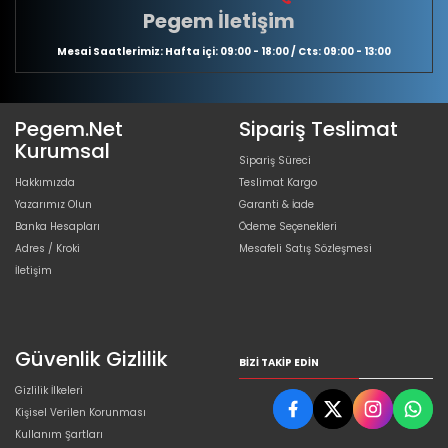
Pegem İletişim
Mesai Saatlerimiz: Hafta içi: 09:00 - 18:00 / Cts: 09:00 - 13:00
Pegem.Net
Sipariş Teslimat
Kurumsal
Sipariş Süreci
Hakkımızda
Teslimat Kargo
Yazarımız Olun
Garanti & İade
Banka Hesapları
Ödeme Seçenekleri
Adres / Kroki
Mesafeli Satış Sözleşmesi
İletişim
Güvenlik Gizlilik
BIZI TAKIP EDIN
Gizlilik İlkeleri
Kişisel Verilen Korunması
Kullanım Şartları