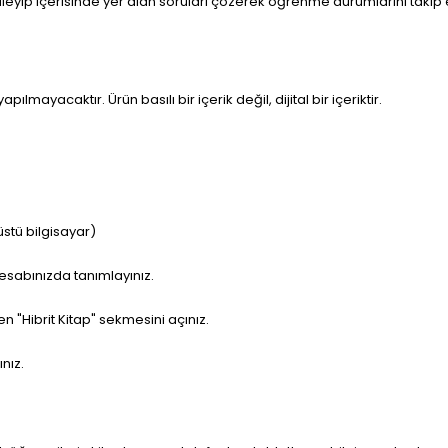
rüntüleyip içerisinde yer alan soruları çözerek öğrenme durumlarını taki
pılmayacaktır. Ürün basılı bir içerik değil, dijital bir içeriktir.
stü bilgisayar)
 hesabınızda tanımlayınız.
"Hibrit Kitap" sekmesini açınız.
nız.