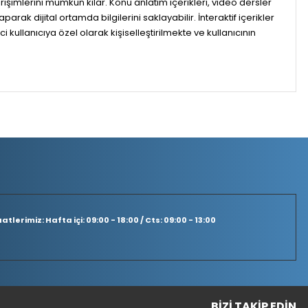
erişimlerini mümkün kılar. Konu anlatım içerikleri, video dersler
arak dijital ortamda bilgilerini saklayabilir. İnteraktif içerikler
llanıcıya özel olarak kişiselleştirilmekte ve kullanıcının
tlerimiz: Hafta içi: 09:00 - 18:00 / Cts: 09:00 - 13:00
BIZI TAKIP EDIN