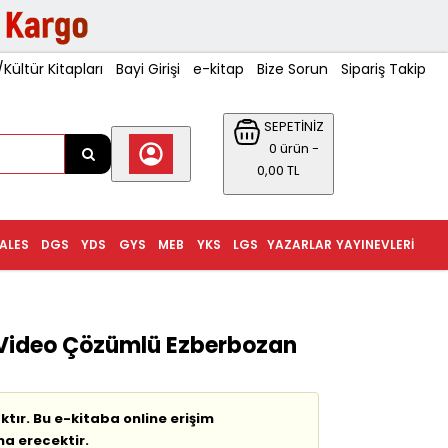
ültür Kitapları
Bayi Girişi
e-kitap
Bize Sorun
Sipariş Takip
SEPETİNİZ
0 ürün -
0,00 TL
ALES
DGS
YDS
GYS
MEB
YKS
LGS
YAZARLAR
YAYINEVLERI
 Video Çözümlü Ezberbozan
tır. Bu e-kitaba online erişim
na erecektir.