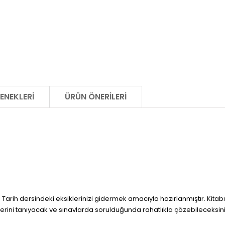
ENEKLERI
ÜRÜN ÖNERILERI
n Tarih dersindeki eksiklerinizi gidermek amacıyla hazırlanmıştır. Ki
iplerini tanıyacak ve sınavlarda sorulduğunda rahatlıkla çözebileceksini