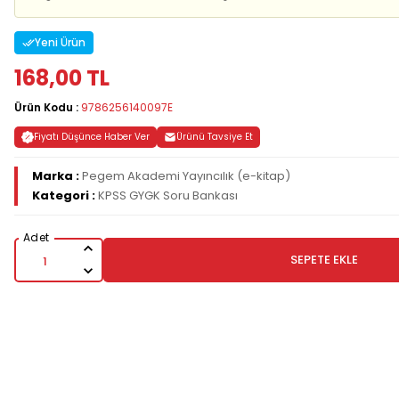
Yeni Ürün
168,00 TL
Ürün Kodu :
9786256140097E
Fiyatı Düşünce Haber Ver
Ürünü Tavsiye Et
Marka :
Pegem Akademi Yayıncılık (e-kitap)
Kategori :
KPSS GYGK Soru Bankası
SEPETE EKLE