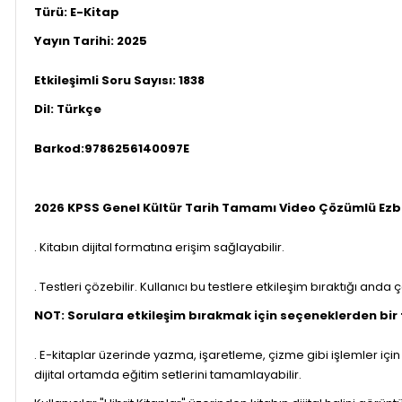
Türü: E-Kitap
Yayın Tarihi:
2025
Etkileşimli Soru Sayısı: 1838
Dil: Türkçe
Barkod:9786256140097E
2026 KPSS Genel Kültür Tarih Tamamı Video Çözümlü Ezbe
. Kitabın dijital formatına erişim sağlayabilir.
. Testleri çözebilir. Kullanıcı bu testlere etkileşim bıraktığı anda 
NOT: Sorulara etkileşim bırakmak için seçeneklerden bir
. E-kitaplar üzerinde yazma, işaretleme, çizme gibi işlemler için 
dijital ortamda eğitim setlerini tamamlayabilir.