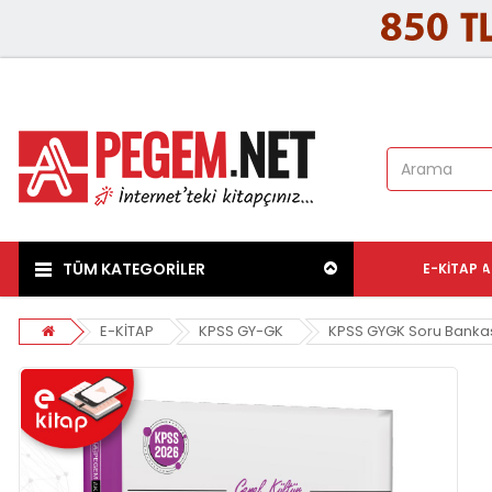
TÜM KATEGORİLER
E-KITAP
A
E-KİTAP
KPSS GY-GK
KPSS GYGK Soru Banka