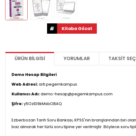
ÜRÜN BILGISI
YORUMLAR
TAKSIT SEÇ
Demo Hesap Bilgileri
Web Adresi:
arti.pegemkampus
Kullanıcı Adı:
demo-hesap@pegemkampus.com
Şifre:
y5OzID9kMsbOBAQ
Ezberbozan Tarih Soru Bankası, KPSS'nin branşlarından biri ola
baz alınarak her türlü soru tipine yer verilmiştir. Böylece soru t