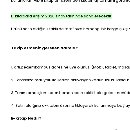
Kullanıcılar "Hibrit Kitaplar" üzerinden kitabın dijital halini gö
E-kitaplara erişim 2026 sınav tarihinde sona erecektir.
Ürünü satın aldığınız taktirde tarafınıza herhangi bir kargo çıkışı ya
Takip etmeniz gereken adımlar:
1. arti.pegemkampus adresine üye olunuz. (Mobil, tablet, masaü
2. Tarafınıza mail yolu ile iletilen aktivasyon kodunuzu kullanıcı
3. Tanımlama işleminden hemen sonra aktif hale gelen menüden 
4. Satın aldığınız e-kitabın üzerine tıklayarak kullanmaya başlayı
E-Kitap Nedir?