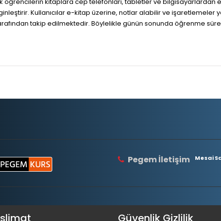
ak öğrencilerin kitaplara cep telefonları, tabletler ve bilgisayarlardan 
ştirir. Kullanıcılar e-kitap üzerine, notlar alabilir ve işaretlemeler yap
fından takip edilmektedir. Böylelikle günün sonunda öğrenme süreci ku
Pegem İletişim
Mesai Saa
eslimat
Güvenlik Gizlilik