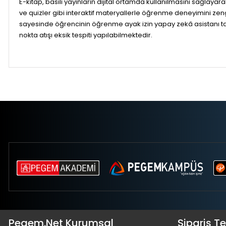
E-kitap, basılı yayınların dijital ortamda kullanılmasını sağlayar
ve quizler gibi interaktif materyallerle öğrenme deneyimini zenginle
sayesinde öğrencinin öğrenme ayak izin yapay zekâ asistanı tara
nokta atışı eksik tespiti yapılabilmektedir.
Pegem.Net Kurumsal
Sipariş T