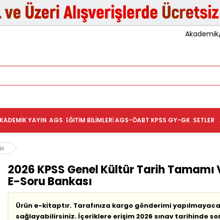
Akademik/K
KADEMIK YAYIN
AGS
EĞITIM BILIMLERI
AGS-ÖABT
KPSS GY-GK
SETLER
sı
2026 KPSS Genel Kültür Tarih Tamamı
E-Soru Bankası
Ürün e-kitaptır. Tarafınıza kargo gönderimi yapılmayacak
sağlayabilirsiniz. İçeriklere erişim 2026 sınav tarihinde so