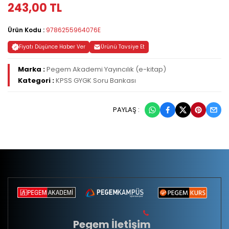
243,00 TL
Ürün Kodu :
9786255964076E
Fiyatı Düşünce Haber Ver
Ürünü Tavsiye Et
Marka :
Pegem Akademi Yayıncılık (e-kitap)
Kategori :
KPSS GYGK Soru Bankası
PAYLAŞ :
Pegem İletişim