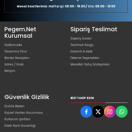
Mesai Saatlerimiz: Hafta içi: 09:00 - 18:00 / Cts: 09:00 - 13:00
Pegem.Net
Sipariş Teslimat
Kurumsal
Sipariş Süreci
Hakkımızda
Teslimat Kargo
Yazarımız Olun
Garanti & İade
Banka Hesapları
Ödeme Seçenekleri
Adres / Kroki
Mesafeli Satış Sözleşmesi
İletişim
Güvenlik Gizlilik
BIZI TAKIP EDIN
Gizlilik İlkeleri
Kişisel Verilen Korunması
Kullanım Şartları
Kredi Kartı Güvenliği