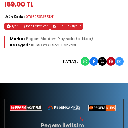
159,00 TL
Ürün Kodu :
9786256135512E
Fiyatı Düşünce Haber Ver
Ürünü Tavsiye Et
Marka :
Pegem Akademi Yayıncılık (e-kitap)
Kategori :
KPSS GYGK Soru Bankası
PAYLAŞ :
Pegem İletişim