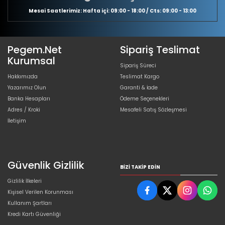
Mesai Saatlerimiz: Hafta içi: 09:00 - 18:00 / Cts: 09:00 - 13:00
Pegem.Net
Sipariş Teslimat
Kurumsal
Sipariş Süreci
Hakkımızda
Teslimat Kargo
Yazarımız Olun
Garanti & İade
Banka Hesapları
Ödeme Seçenekleri
Adres / Kroki
Mesafeli Satış Sözleşmesi
İletişim
Güvenlik Gizlilik
BIZI TAKIP EDIN
Gizlilik İlkeleri
Kişisel Verilen Korunması
Kullanım Şartları
Kredi Kartı Güvenliği