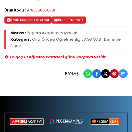
Ürün Kodu :
9786258656701
Fiyatı Düşünce Haber Ver
Ürünü Tavsiye Et
Marka :
Pegem Akademi Yayıncılık
Kategori :
Okul Öncesi Öğretmenliği
,
AGS ÖABT Deneme
Sınavı
En geç 10 Ağustos Pazartesi günü kargoya verilir.
PAYLAŞ :