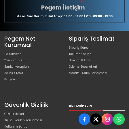
Pegem İletişim
Mesai Saatlerimiz: Hafta içi: 09:00 - 18:00 / Cts: 09:00 - 13:00
Pegem.Net
Sipariş Teslimat
Kurumsal
Sipariş Süreci
Hakkımızda
Teslimat Kargo
Yazarımız Olun
Garanti & İade
Banka Hesapları
Ödeme Seçenekleri
Adres / Kroki
Mesafeli Satış Sözleşmesi
İletişim
Güvenlik Gizlilik
BIZI TAKIP EDIN
Gizlilik İlkeleri
Kişisel Verilen Korunması
Kullanım Şartları