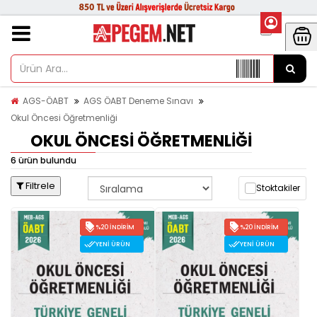
AGS-ÖABT
AGS ÖABT Deneme Sınavı
Okul Öncesi Öğretmenliği
OKUL ÖNCESI ÖĞRETMENLIĞI
6 ürün bulundu
Filtrele
Stoktakiler
%20 İNDIRIM
%20 İNDIRIM
YENI ÜRÜN
YENI ÜRÜN