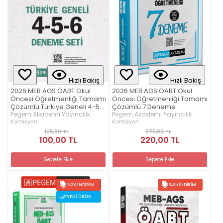
Hızlı Bakış
Hızlı Bakış
2026 MEB AGS ÖABT Okul
2026 MEB AGS ÖABT Okul
Öncesi Öğretmenliği Tamamı
Öncesi Öğretmenliği Tamamı
Çözümlü Türkiye Geneli 4-5-
Çözümlü 7 Deneme
6 (3'lü Deneme Seti)
Pegem Akademi Yayıncılık
Pegem Akademi Yayıncılık
Komisyon
Komisyon
125,00 TL
275,00 TL
100,00 TL
220,00 TL
Sepete Ekle
Sepete Ekle
%23 İNDIRIM
%35 İNDIRIM
YENI ÜRÜN