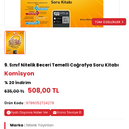
TÜM ÖZELLİKLER
9. Sınıf Nitelik Beceri Temelli Coğrafya Soru Kitabı
Komisyon
% 20 İndirim
508,00 TL
635,00 TL
Ürün Kodu :
9786052724279
Fiyatı Düşünce Haber Ver
Ürünü Tavsiye Et
Marka :
Nitelik Yayınları