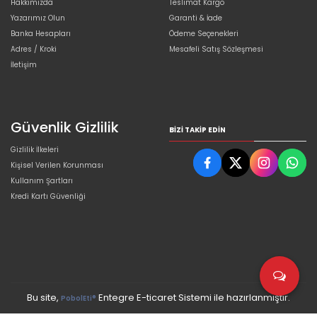
Hakkımızda
Teslimat Kargo
Yazarımız Olun
Garanti & İade
Banka Hesapları
Ödeme Seçenekleri
Adres / Kroki
Mesafeli Satış Sözleşmesi
İletişim
Güvenlik Gizlilik
BIZI TAKIP EDIN
Gizlilik İlkeleri
Kişisel Verilen Korunması
Kullanım Şartları
Kredi Kartı Güvenliği
Bu site,
Entegre E-ticaret Sistemi ile hazırlanmıştır.
PobolEti®