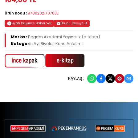
Ürün Kodu :
9780202170763E
Fiyatı Düşünce Haber Ver
Ürünü Tavsiye Et
Marka :
Pegem Akademi Yayıncılık (e-kitap)
Kategori :
Ayt Biyoloji Konu Anlatımlı
PAYLAŞ :