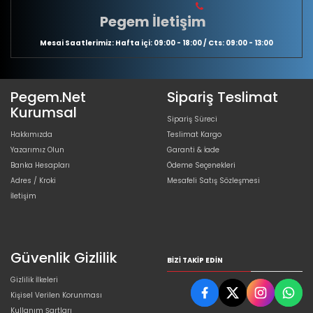
Pegem İletişim
Mesai Saatlerimiz: Hafta içi: 09:00 - 18:00 / Cts: 09:00 - 13:00
Pegem.Net
Sipariş Teslimat
Kurumsal
Sipariş Süreci
Hakkımızda
Teslimat Kargo
Yazarımız Olun
Garanti & İade
Banka Hesapları
Ödeme Seçenekleri
Adres / Kroki
Mesafeli Satış Sözleşmesi
İletişim
Güvenlik Gizlilik
BIZI TAKIP EDIN
Gizlilik İlkeleri
Kişisel Verilen Korunması
Kullanım Şartları