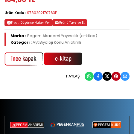
Ürün Kodu :
9780202170763E
Fiyatı Düşünce Haber Ver
Ürünü Tavsiye Et
Marka :
Pegem Akademi Yayıncılık (e-kitap)
Kategori :
Ayt Biyoloji Konu Anlatımlı
PAYLAŞ :