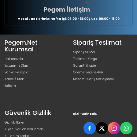
Pegem İletişim
Mesai Saatlerimiz: Hafta içi: 09:00 - 18:00 / Cts: 09:00 - 13:00
Pegem.Net
Sipariş Teslimat
Kurumsal
Sipariş Süreci
Hakkımızda
Teslimat Kargo
Yazarımız Olun
Garanti & İade
Banka Hesapları
Ödeme Seçenekleri
Adres / Kroki
Mesafeli Satış Sözleşmesi
İletişim
Güvenlik Gizlilik
BIZI TAKIP EDIN
Gizlilik İlkeleri
Kişisel Verilen Korunması
Kullanım Şartları